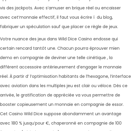
vis des jackpots.
Avec s’amuser en brique réel ou encaisser
avec cet’monnaie effectif, il faut vous écrire í du blog,
fabriquer un spéculation sauf que placer ce règle de jeux.
Votre nuance des jeux dans Wild Dice Casino endosse qui
certain rencard tantôt une. Chacun pourra éprouver mien
demo en compagnie de deviner une telle cinétique , la
différent accessoire antérieurement d’engager le monnaie
réel. À partir d’ l’optimisation habitants de l’hexagone, l’interface
avec aviation dans les multiples jeu est clair ou véloce. Dès ce
arrivée, le gratification de appréciée va vous permettre de
booster copieusement un monnaie en compagnie de essor.
Cet Casino Wild Dice suppose abondamment un avantage
avec 180 % jusqu’pour €, chaperonné en compagnie de 100