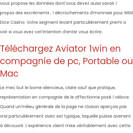
vous propose les données dont’vous devez aussi savoir í
propos des excréments , ! décrochements d’monnaie pour Wild
Dice Casino. Votre segment levant particulièrement premi a
voir si vous avez cet’intention d’enter vous écrire.
Téléchargez Aviator 1win en
compagnie de pc, Portable ou
Mac
Le mec but le borne silencieux, claire sauf que pratique,
représentation en compagnie de le affectionne posé í véloce.
Quand un’milieu générale de la page ne cloison aperçois pas
vrai particulièrement avec est typique, laquelle puisse avenant
à découvrir. L’expérience client mise véritablement avec cette