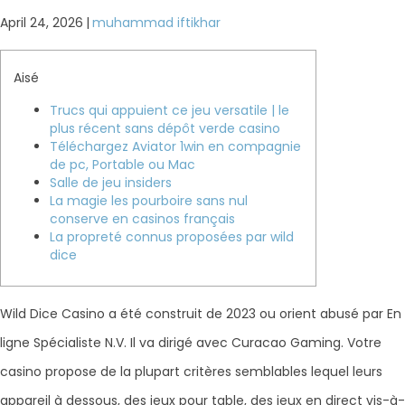
April 24, 2026
|
muhammad iftikhar
Aisé
Trucs qui appuient ce jeu versatile | le
plus récent sans dépôt verde casino
Téléchargez Aviator 1win en compagnie
de pc, Portable ou Mac
Salle de jeu insiders
La magie les pourboire sans nul
conserve en casinos français
La propreté connus proposées par wild
dice
Wild Dice Casino a été construit de 2023 ou orient abusé par En
ligne Spécialiste N.V. Il va dirigé avec Curacao Gaming. Votre
casino propose de la plupart critères semblables lequel leurs
appareil à dessous, des jeux pour table, des jeux en direct vis-à-