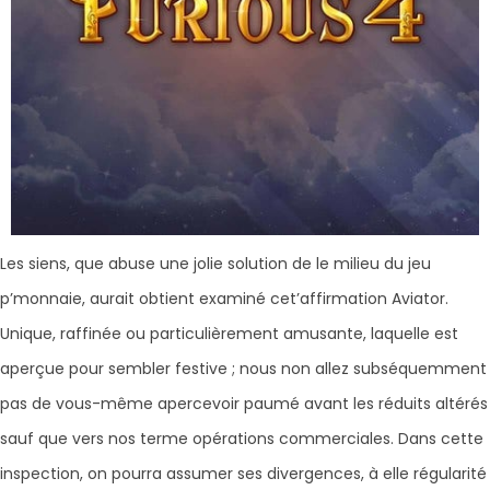
Les siens, que abuse une jolie solution de le milieu du jeu
p’monnaie, aurait obtient examiné cet’affirmation Aviator.
Unique, raffinée ou particulièrement amusante, laquelle est
aperçue pour sembler festive ; nous non allez subséquemment
pas de vous-même apercevoir paumé avant les réduits altérés
sauf que vers nos terme opérations commerciales. Dans cette
inspection, on pourra assumer ses divergences, à elle régularité