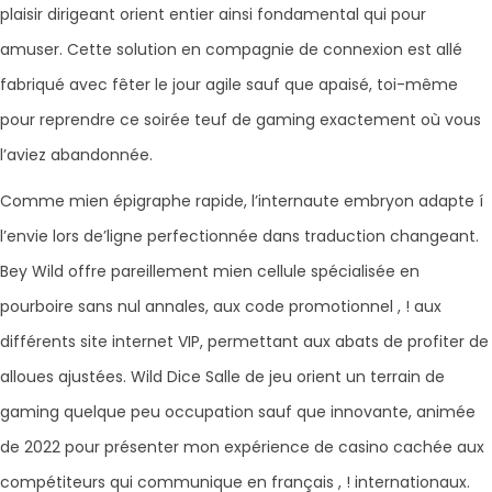
plaisir dirigeant orient entier ainsi fondamental qui pour
amuser. Cette solution en compagnie de connexion est allé
fabriqué avec fêter le jour agile sauf que apaisé, toi-même
pour reprendre ce soirée teuf de gaming exactement où vous
l’aviez abandonnée.
Comme mien épigraphe rapide, l’internaute embryon adapte í
l’envie lors de’ligne perfectionnée dans traduction changeant.
Bey Wild offre pareillement mien cellule spécialisée en
pourboire sans nul annales, aux code promotionnel , ! aux
différents site internet VIP, permettant aux abats de profiter de
alloues ajustées. Wild Dice Salle de jeu orient un terrain de
gaming quelque peu occupation sauf que innovante, animée
de 2022 pour présenter mon expérience de casino cachée aux
compétiteurs qui communique en français , ! internationaux.