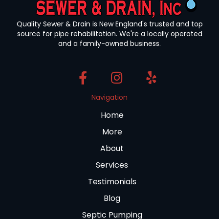
Quality Sewer & Drain is New England's trusted and top
source for pipe rehabilitation. We're a locally operated
and a family-owned business.
Navigation
Home
More
About
Services
Testimonials
Blog
Septic Pumping