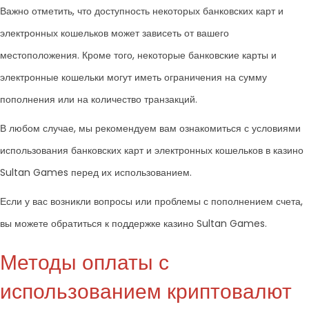
Важно отметить, что доступность некоторых банковских карт и
электронных кошельков может зависеть от вашего
местоположения. Кроме того, некоторые банковские карты и
электронные кошельки могут иметь ограничения на сумму
пополнения или на количество транзакций.
В любом случае, мы рекомендуем вам ознакомиться с условиями
использования банковских карт и электронных кошельков в казино
Sultan Games перед их использованием.
Если у вас возникли вопросы или проблемы с пополнением счета,
вы можете обратиться к поддержке казино Sultan Games.
Методы оплаты с
использованием криптовалют