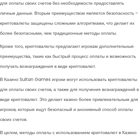
для оплаты своих счетов без необходимости предоставлять
личные данные. Вторым преимуществом является безопасность –
криптовалюты защищены сложными алгоритмами, что делает их
более безопасными, чем традиционные методы оплаты.
Кроме того, криптовалюты предлагают игрокам дополнительные
преимущества, такие как быстрый процесс оплаты и возможность
получать вознаграждения в виде криптовалют.
В Казино Sultan Games игроки могут использовать криптовалюты
для оплаты своих счетов, а также для получения вознаграждений в
виде криптовалют. Это делает казино более привлекательным для
игроков, которые ищут безопасный и анонимный способ оплаты
своих счетов.
В целом, методы оплаты с использованием криптовалют в Казино