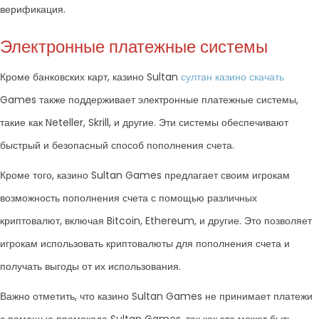
верификация.
Электронные платежные системы
Кроме банковских карт, казино Sultan
султан казино скачать
Games также поддерживает электронные платежные системы,
такие как Neteller, Skrill, и другие. Эти системы обеспечивают
быстрый и безопасный способ пополнения счета.
Кроме того, казино Sultan Games предлагает своим игрокам
возможность пополнения счета с помощью различных
криптовалют, включая Bitcoin, Ethereum, и другие. Это позволяет
игрокам использовать криптовалюты для пополнения счета и
получать выгоды от их использования.
Важно отметить, что казино Sultan Games не принимает платежи