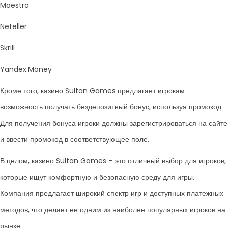
Maestro
Neteller
Skrill
Yandex.Money
Кроме того, казино Sultan Games предлагает игрокам
возможность получать бездепозитный бонус, используя промокод.
Для получения бонуса игроки должны зарегистрироваться на сайте
и ввести промокод в соответствующее поле.
В целом, казино Sultan Games – это отличный выбор для игроков,
которые ищут комфортную и безопасную среду для игры.
Компания предлагает широкий спектр игр и доступных платежных
методов, что делает ее одним из наиболее популярных игроков на
рынке.