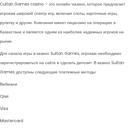
Сultan Games casino – это онлайн-казино, которое предлагает
игрокам широкий спектр игр, включая слоты, карточные игры,
рулетку и другие. Компания имеет лицензию на операцию в
Казахстане и является одним из наиболее надежных игроков на
рынке.
Для начала игры в казино Sultan Games, игрокам необходимо
зарегистрироваться на сайте и сделать депозит. В казино Sultan
Games доступны следующие платежные методы:
Вебмани
Qiwi
Visa
Mastercard