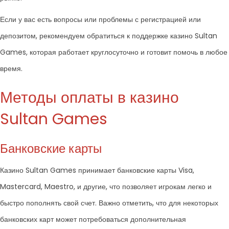
Если у вас есть вопросы или проблемы с регистрацией или
депозитом, рекомендуем обратиться к поддержке казино Sultan
Games, которая работает круглосуточно и готовит помочь в любое
время.
Методы оплаты в казино
Sultan Games
Банковские карты
Казино Sultan Games принимает банковские карты Visa,
Mastercard, Maestro, и другие, что позволяет игрокам легко и
быстро пополнять свой счет. Важно отметить, что для некоторых
банковских карт может потребоваться дополнительная