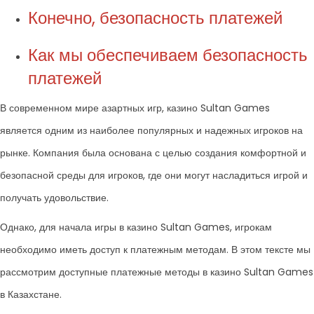
Конечно, безопасность платежей
Как мы обеспечиваем безопасность
платежей
В современном мире азартных игр, казино Sultan Games
является одним из наиболее популярных и надежных игроков на
рынке. Компания была основана с целью создания комфортной и
безопасной среды для игроков, где они могут насладиться игрой и
получать удовольствие.
Однако, для начала игры в казино Sultan Games, игрокам
необходимо иметь доступ к платежным методам. В этом тексте мы
рассмотрим доступные платежные методы в казино Sultan Games
в Казахстане.