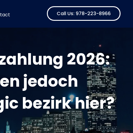
Call Us: 978-223-8966
tact
nzahlung 2026:
en jedoch
c bezirk hier?