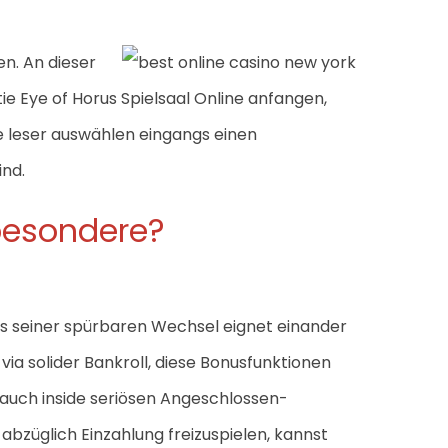
en. An dieser
tie Eye of Horus Spielsaal Online anfangen,
e leser auswählen eingangs einen
ind.
sbesondere?
ts seiner spürbaren Wechsel eignet einander
via solider Bankroll, diese Bonusfunktionen
auch inside seriösen Angeschlossen-
bzüglich Einzahlung freizuspielen, kannst