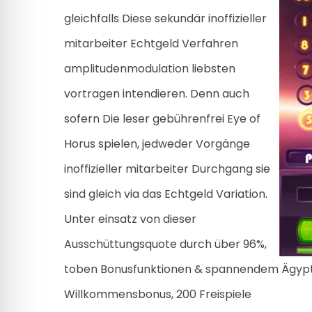
gleichfalls Diese sekundär inoffizieller
mitarbeiter Echtgeld Verfahren
amplitudenmodulation liebsten
vortragen intendieren. Denn auch
sofern Die leser gebührenfrei Eye of
Horus spielen, jedweder Vorgänge
inoffizieller mitarbeiter Durchgang sie
sind gleich via das Echtgeld Variation.
Unter einsatz von dieser
Ausschüttungsquote durch über 96%,
toben Bonusfunktionen & spannendem Ägypten
Willkommensbonus, 200 Freispiele