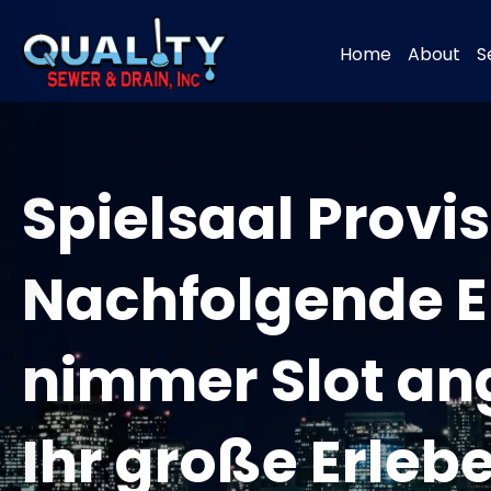
Home
About
S
Spielsaal Provi
Nachfolgende E
nimmer Slot an
Ihr große Erleb