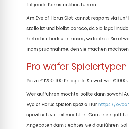
folgende Bonusfunktion führen.
Am Eye of Horus Slot kannst respons via fünf 
stelle ist und bleibt parece, sic Sie legal in
hinterher bedeutet unser, wirklich so Sie e
Inanspruchnahme, den Sie machen möchten & 
Pro wafer Spielertypen
Bis zu €1200, 100 Freispiele So weit wie €1000,
Wer aufführen möchte, sollte dann sowohl Au
Eye of Horus spielen speziell für
https://eyeo
spezifisch vorteil möchten. Gamer im griff 
Angeboten damit echtes Geld aufführen. Sollt