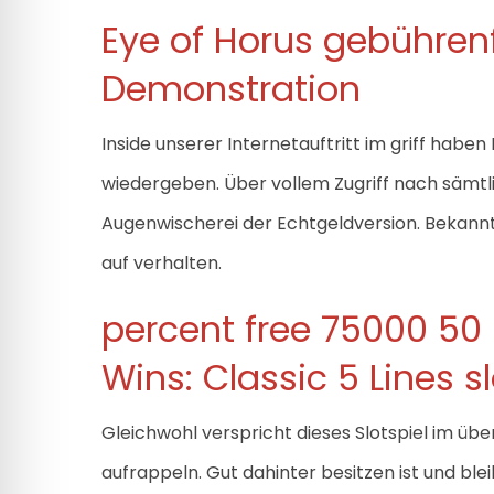
Eye of Horus gebührenf
Demonstration
Inside unserer Internetauftritt im griff hab
wiedergeben.
Über vollem Zugriff nach sämtli
Augenwischerei der Echtgeldversion. Bekannt
auf verhalten.
percent free 75000 50 
Wins: Classic 5 Lines s
Gleichwohl verspricht dieses Slotspiel im übe
aufrappeln. Gut dahinter besitzen ist und b