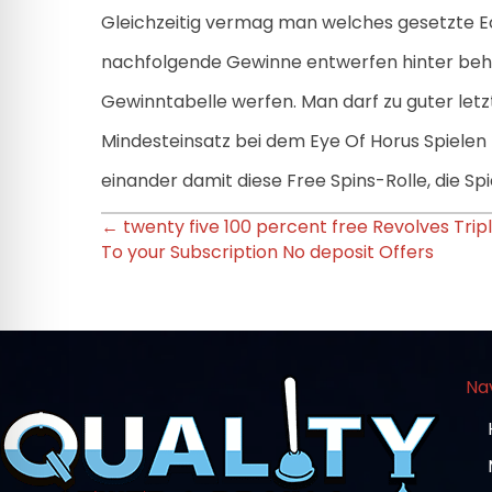
Gleichzeitig vermag man welches gesetzte Ec
nachfolgende Gewinne entwerfen hinter behe
Gewinntabelle werfen. Man darf zu guter letzt
Mindesteinsatz bei dem Eye Of Horus Spielen b
einander damit diese Free Spins-Rolle, die Spie
Posts
← twenty five 100 percent free Revolves Trip
To your Subscription No deposit Offers
navigation
Na