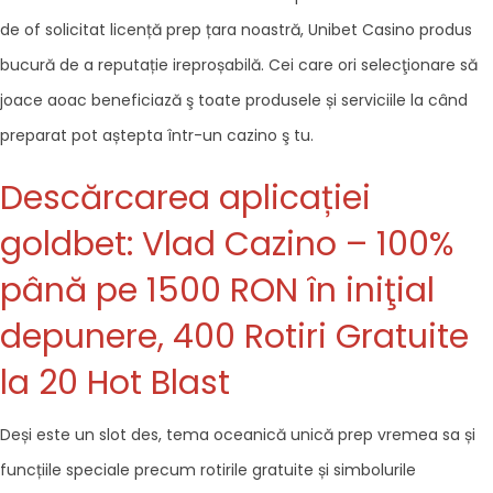
de of solicitat licență prep țara noastră, Unibet Casino produs
bucură de a reputație ireproșabilă.
Cei care ori selecţionare să
joace aoac beneficiază ş toate produsele și serviciile la când
preparat pot aștepta într-un cazino ş tu.
Descărcarea aplicației
goldbet: Vlad Cazino – 100%
până pe 1500 RON în iniţial
depunere, 400 Rotiri Gratuite
la 20 Hot Blast
Deși este un slot des, tema oceanică unică prep vremea sa și
funcțiile speciale precum rotirile gratuite și simbolurile