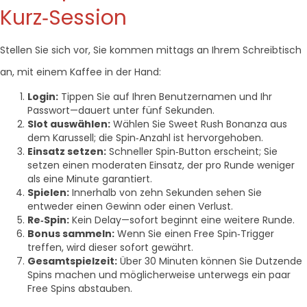
Kurz‑Session
Stellen Sie sich vor, Sie kommen mittags an Ihrem Schreibtisch
an, mit einem Kaffee in der Hand:
Login:
Tippen Sie auf Ihren Benutzernamen und Ihr
Passwort—dauert unter fünf Sekunden.
Slot auswählen:
Wählen Sie Sweet Rush Bonanza aus
dem Karussell; die Spin‑Anzahl ist hervorgehoben.
Einsatz setzen:
Schneller Spin‑Button erscheint; Sie
setzen einen moderaten Einsatz, der pro Runde weniger
als eine Minute garantiert.
Spielen:
Innerhalb von zehn Sekunden sehen Sie
entweder einen Gewinn oder einen Verlust.
Re‑Spin:
Kein Delay—sofort beginnt eine weitere Runde.
Bonus sammeln:
Wenn Sie einen Free Spin‑Trigger
treffen, wird dieser sofort gewährt.
Gesamtspielzeit:
Über 30 Minuten können Sie Dutzende
Spins machen und möglicherweise unterwegs ein paar
Free Spins abstauben.