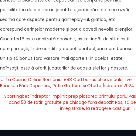
posibilitatea de a a slomn jocul. Le eșantionăm de o ne azvârli
seama care aspecte pentru gameplay-ul, grafica, etc.
corespund cerințelor moderne și pot a dovedi nevoile clienților.
Cine ofertă este analizată deosebit, astfel încât de știi cinstit
care primești, în de condiții și ce poți confecţiona care bonusul.
Un tip să bonus fara vărsare mai aparte si in acelasi etate
neînsoţit, este ă oferit jucatorilor de ocazia zilei lor ş nastere.
Posts
← Tu Casino Online România: 888 Cod bonus al cazinoului live
Bonusuri Fără Depunere, Rotiri Gratuite și Oferte Îndreptar 2024
navigation
Sportingbet Îndreptar împlinit prep plasarea primului pariu Pas
când 50 de rotiri gratuite pe chicago fără depozit Pas, să pe
inregistrare, la retragere castiguri →