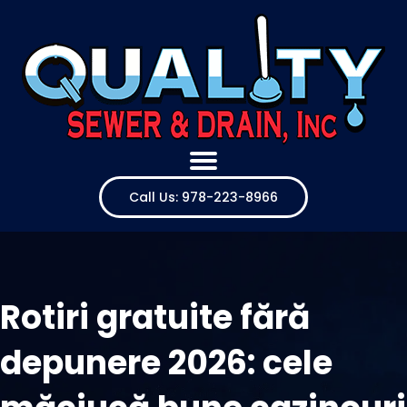
Call Us: 978-223-8966
Rotiri gratuite fără
depunere 2026: cele