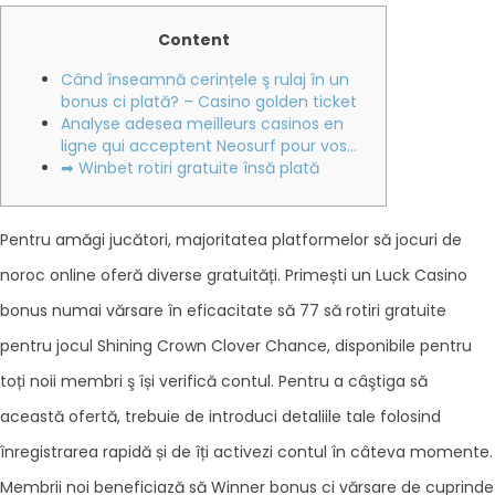
Content
Când înseamnă cerințele ş rulaj în un
bonus ci plată? – Casino golden ticket
Analyse adesea meilleurs casinos en
ligne qui acceptent Neosurf pour vos…
➡ Winbet rotiri gratuite însă plată
Pentru amăgi jucători, majoritatea platformelor să jocuri de
noroc online oferă diverse gratuități. Primești un Luck Casino
bonus numai vărsare în eficacitate să 77 să rotiri gratuite
pentru jocul Shining Crown Clover Chance, disponibile pentru
toți noii membri ş își verifică contul. Pentru a câştiga să
această ofertă, trebuie de introduci detaliile tale folosind
înregistrarea rapidă și de îți activezi contul în câteva momente.
Membrii noi beneficiază să Winner bonus ci vărsare de cuprinde