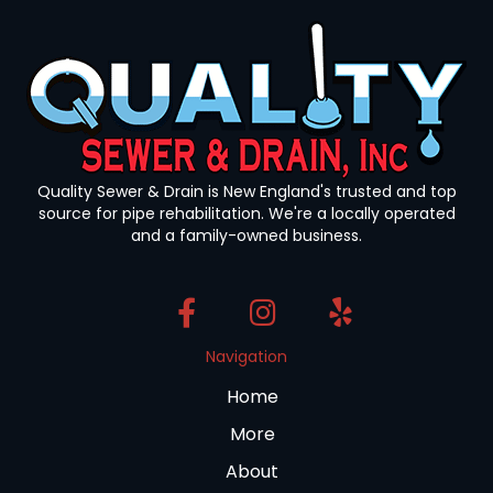
Quality Sewer & Drain is New England's trusted and top
source for pipe rehabilitation. We're a locally operated
and a family-owned business.
Navigation
Home
More
About