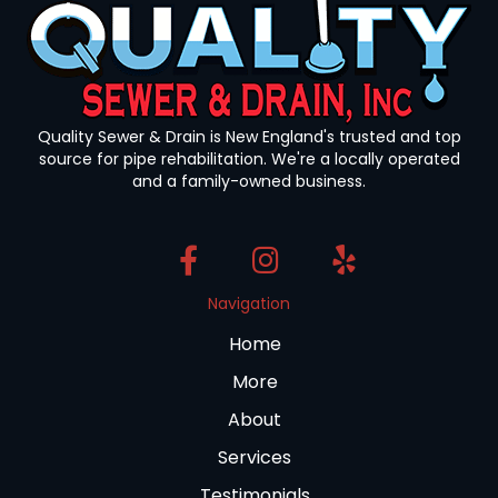
Quality Sewer & Drain is New England's trusted and top
source for pipe rehabilitation. We're a locally operated
and a family-owned business.
Navigation
Home
More
About
Services
Testimonials