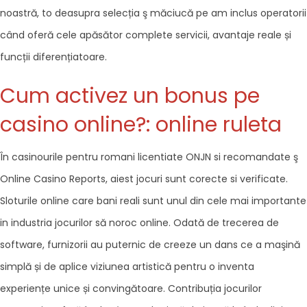
noastră, to deasupra selecția ş măciucă pe am inclus operatorii
când oferă cele apăsător complete servicii, avantaje reale și
funcții diferențiatoare.
Cum activez un bonus pe
casino online?: online ruleta
În casinourile pentru romani licentiate ONJN si recomandate ş
Online Casino Reports, aiest jocuri sunt corecte si verificate.
Sloturile online care bani reali sunt unul din cele mai importante
in industria jocurilor să noroc online. Odată de trecerea de
software, furnizorii au puternic de creeze un dans ce a maşină
simplă și de aplice viziunea artistică pentru o inventa
experiențe unice și convingătoare. Contribuția jocurilor