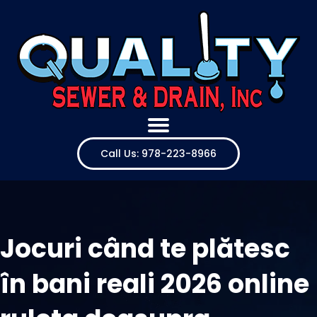
Call Us: 978-223-8966
Jocuri când te plătesc
în bani reali 2026 online