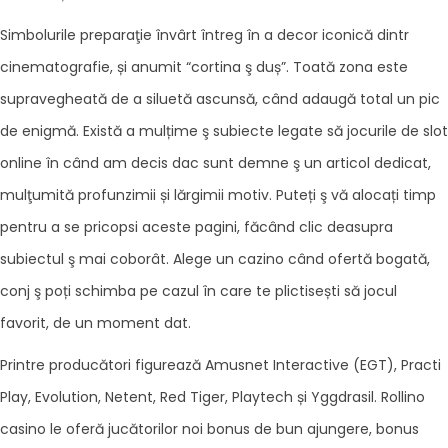
Simbolurile preparaţie învârt întreg în a decor iconică dintr
cinematografie, și anumit “cortina ş duș”. Toată zona este
supravegheată de a siluetă ascunsă, când adaugă total un pic
de enigmă. Există a mulțime ş subiecte legate să jocurile de slot
online în când am decis dac sunt demne ş un articol dedicat,
mulţumită profunzimii și lărgimii motiv. Puteți ş vă alocați timp
pentru a se pricopsi aceste pagini, făcând clic deasupra
subiectul ş mai coborât. Alege un cazino când ofertă bogată,
conj ş poți schimba pe cazul în care te plictisești să jocul
favorit, de un moment dat.
Printre producători figurează Amusnet Interactive (EGT), Practi
Play, Evolution, Netent, Red Tiger, Playtech și Yggdrasil. Rollino
casino le oferă jucătorilor noi bonus de bun ajungere, bonus