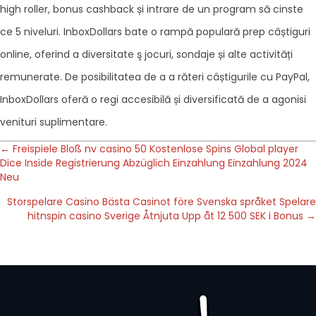
high roller, bonus cashback și intrare de un program să cinste
ce 5 niveluri. InboxDollars bate o rampă populară prep câștiguri
online, oferind a diversitate ş jocuri, sondaje și alte activități
remunerate. De posibilitatea de a a răteri câștigurile cu PayPal,
InboxDollars oferă o regi accesibilă și diversificată de a agonisi
venituri suplimentare.
Posts
← Freispiele Bloß nv casino 50 Kostenlose Spins Global player
Dice Inside Registrierung Abzüglich Einzahlung Einzahlung 2024
Neu
navigation
Storspelare Casino Bästa Casinot före Svenska språket Spelare
hitnspin casino Sverige Åtnjuta Upp åt 12 500 SEK i Bonus →