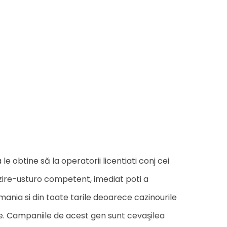
 obtine să la operatorii licentiati conj cei
zire-usturo competent, imediat poti a
ania si din toate tarile deoarece cazinourile
trare. Campaniile de acest gen sunt cevaşilea