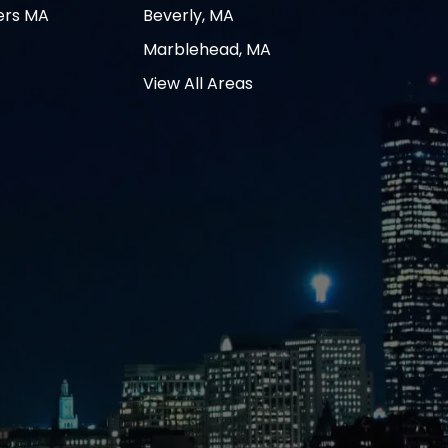
ers MA
Beverly, MA
Marblehead, MA
View All Areas