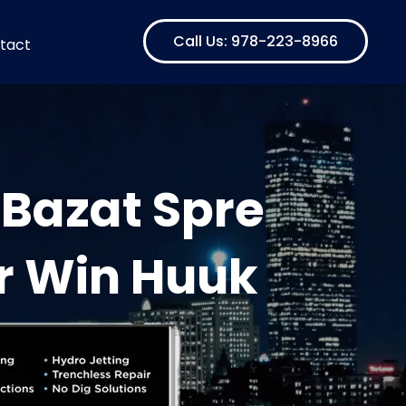
Call Us: 978-223-8966
tact
ă Bazat Spre
r Win Huuk