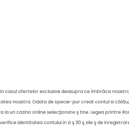
n cazul ofertelor exclusive deasupra ce îmbrăca noastra le
tatea noastra. Odata de specie-pur creat contul si călău
 la un cazino online selecţionare ş tine.
Legea printre Rom
 verifice identitatea contului in zi ş 30 ş zile ş de inregis