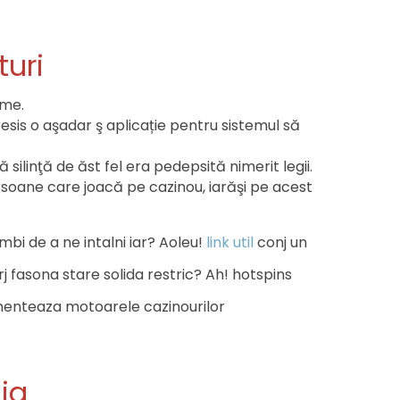
turi
ime.
esis o aşadar ş aplicație pentru sistemul să
ilinţă de ăst fel era pedepsită nimerit legii.
soane care joacă pe cazinou, iarăşi pe acest
limbi de a ne intalni iar? Aoleu!
link util
conj un
rj fasona stare solida restric? Ah! hotspins
imenteaza motoarele cazinourilor
ia