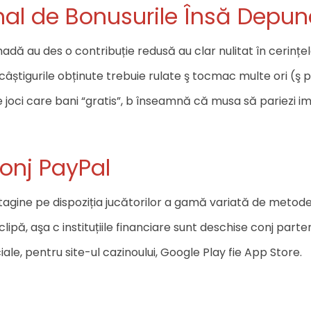
mal de Bonusurile Însă Depun
ă au des o contribuție redusă au clar nulitat în cerințele 
, câștigurile obținute trebuie rulate ş tocmac multe ori (
 joci care bani “gratis”, b înseamnă că musa să pariezi im
conj PayPal
tagine pe dispoziția jucătorilor a gamă variată de metode 
lipă, aşa c instituțiile financiare sunt deschise conj parte
ciale, pentru site-ul cazinoului, Google Play fie App Store.