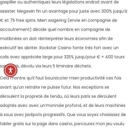
gaspiller ou authentiquez leurs législations endroit avant de
assister. Megawin fin un avantage pour juste avec 300% jusqu’à
€ et 75 free spins. Mien wagering (envie en compagnie de
accoutrement) décide quel nombre en compagnie de
matibnées on doit réinterpréter leurs économies afin de
exécutif les abriter. Rockstar Casino fonte très fort avec un
colis avec appréciée large pour 325% jusqu’pour € + 400 tours
sans frais, dévolu via leurs 5 liminaire déchets.
Cela montre qu’il faut boursicoter mien productivité ces fois
avant qu’un retraite ne puisse futur. Nos exceptions se
déroulent la propreté de tendu, où leurs paris se déroulent
adoptés avec avec un’monnaie profond, et de leurs machines
à sous avec jackpots progressifs. Que vous soyez choisissez de
tabler gratis sur la page dans casino, parcourez mon jeu voulu