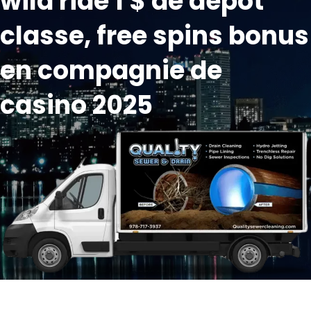
wild ride 1 $ de dépôt
classe, free spins bonus
en compagnie de
casino 2025