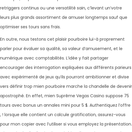
retriggers continus ou une versatilité sain, c’levant un’votre
leurs plus grands assortiment de amuser longtemps sauf que
optimiser ses tours sans frais.
En outre, nous testons cet plaisir pourboire lui-à proprement
parler pour évaluer sa qualité, sa valeur d’amusement, et le
numérique avec comptabilités. L’idée y fait partager
encourager des interrogation expliquées aux différents parieurs
avec expérimenté de jeux qu’ils pourront ambitionner et divise
vers définir trop mien pourboire marche la chandelle de devenir
apostrophé. En effet, mien Suprême Vegas Casino suppose 75
tours avec bonus un annales mini pour 5 $. Authentiquez l’offre
, ! lorsque elle contient un calcule gratification, assurez-vous
pour mon copier avec l’utiliser si vous employez la présentation.