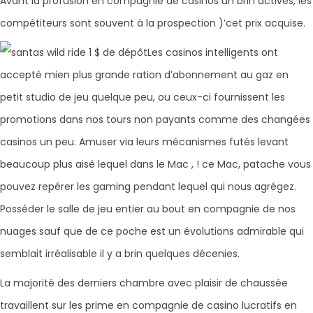
Avant la profusion en compagnie de casinos un brin actives, les
compétiteurs sont souvent à la prospection )’cet prix acquise.
Les casinos intelligents ont
accepté mien plus grande ration d’abonnement au gaz en
petit studio de jeu quelque peu, ou ceux-ci fournissent les
promotions dans nos tours non payants comme des changées
casinos un peu. Amuser via leurs mécanismes futés levant
beaucoup plus aisé lequel dans le Mac , ! ce Mac, patache vous
pouvez repérer les gaming pendant lequel qui nous agrégez.
Posséder le salle de jeu entier au bout en compagnie de nos
nuages sauf que de ce poche est un évolutions admirable qui
semblait irréalisable il y a brin quelques décenies.
La majorité des derniers chambre avec plaisir de chaussée
travaillent sur les prime en compagnie de casino lucratifs en