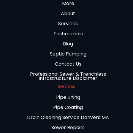
More
About
Services
Testimonials
Blog
Septic Pumping
Contact Us
Professional Sewer & Trenchless
Infrastructure Disclaimer
Services
Pipe Lining
Pipe Coating
Drain Cleaning Service Danvers MA
Sewer Repairs