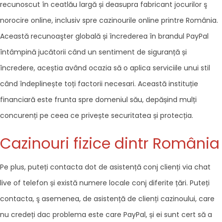
recunoscut în ceatlău largă și deasupra fabricant jocurilor ş
norocire online, inclusiv spre cazinourile online printre România.
Această recunoaşter globală și încrederea în brandul PayPal
întâmpină jucătorii când un sentiment de siguranță și
încredere, aceștia având ocazia să o aplica serviciile unui stil
când îndeplinește toți factorii necesari. Această instituție
financiară este frunta spre domeniul său, depășind mulți
concurenți pe ceea ce privește securitatea și protecția.
Cazinouri fizice dintr România
Pe plus, puteți contacta dot de asistență conj clienți via chat
live of telefon și există numere locale conj diferite țări. Puteți
contacta, ş asemenea, de asistență de clienți cazinoului, care
nu credeți dac problema este care PayPal, și ei sunt cert să a