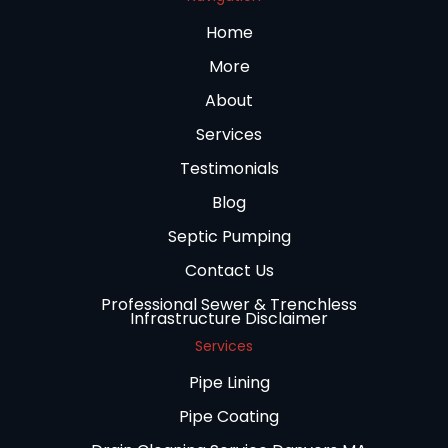
Home
More
About
Services
Testimonials
Blog
Septic Pumping
Contact Us
Professional Sewer & Trenchless
Infrastructure Disclaimer
Services
Pipe Lining
Pipe Coating