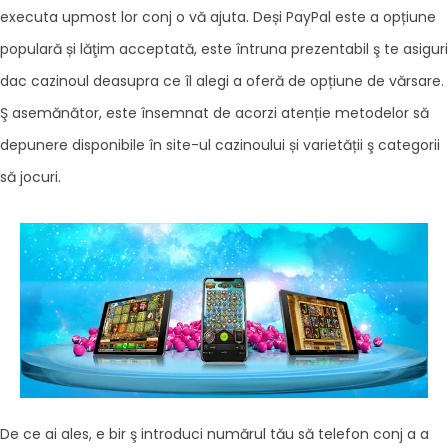
executa upmost lor conj o vă ajuta. Deși PayPal este a opțiune
populară și lăţim acceptată, este întruna prezentabil ş te asiguri
dac cazinoul deasupra ce îl alegi a oferă de opțiune de vărsare.
Ş asemănător, este însemnat de acorzi atenție metodelor să
depunere disponibile în site-ul cazinoului și varietății ş categorii
să jocuri.
De ce ai ales, e bir ş introduci numărul tău să telefon conj a a