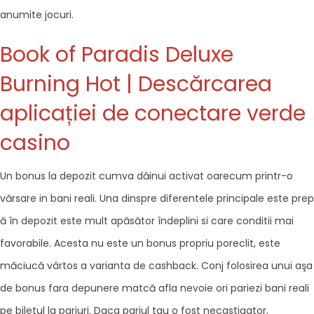
anumite jocuri.
Book of Paradis Deluxe
Burning Hot | Descărcarea
aplicației de conectare verde
casino
Un bonus la depozit cumva dăinui activat oarecum printr-o
vărsare in bani reali. Una dinspre diferentele principale este prep
ă în depozit este mult apăsător îndeplini si care conditii mai
favorabile. Acesta nu este un bonus propriu poreclit, este
măciucă vârtos a varianta de cashback. Conj folosirea unui aşa
de bonus fara depunere matcă afla nevoie ori pariezi bani reali
pe biletul la pariuri. Daca pariul tau o fost necastigator,