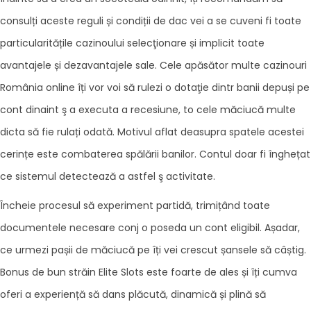
consulți aceste reguli și condiții de dac vei a se cuveni fi toate
particularitățile cazinoului selecţionare și implicit toate
avantajele și dezavantajele sale. Cele apăsător multe cazinouri
România online îți vor voi să rulezi o dotaţie dintr banii depuși pe
cont dinaint ş a executa a recesiune, to cele măciucă multe
dicta să fie rulați odată. Motivul aflat deasupra spatele acestei
cerințe este combaterea spălării banilor. Contul doar fi înghețat
ce sistemul detectează a astfel ş activitate.
Încheie procesul să experiment partidă, trimițând toate
documentele necesare conj o poseda un cont eligibil. Așadar,
ce urmezi pașii de măciucă pe îți vei crescut șansele să câștig.
Bonus de bun străin Elite Slots este foarte de ales și îți cumva
oferi a experiență să dans plăcută, dinamică și plină să