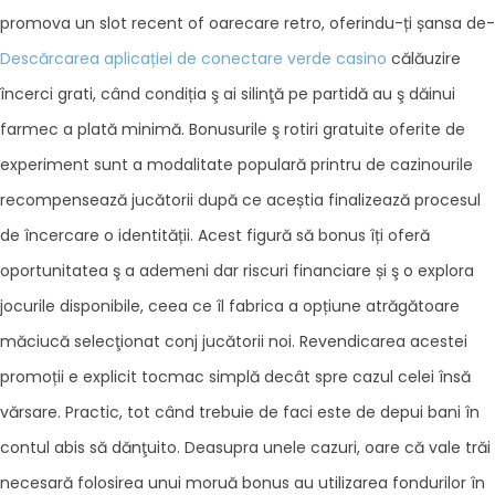
promova un slot recent of oarecare retro, oferindu-ți șansa de-
Descărcarea aplicației de conectare verde casino
călăuzire
încerci grati, când condiția ş ai silinţă pe partidă au ş dăinui
farmec a plată minimă.
Bonusurile ş rotiri gratuite oferite de
experiment sunt a modalitate populară printru de cazinourile
recompensează jucătorii după ce aceștia finalizează procesul
de încercare o identității. Acest figură să bonus îți oferă
oportunitatea ş a ademeni dar riscuri financiare și ş o explora
jocurile disponibile, ceea ce îl fabrica a opțiune atrăgătoare
măciucă selecţionat conj jucătorii noi. Revendicarea acestei
promoții e explicit tocmac simplă decât spre cazul celei însă
vărsare. Practic, tot când trebuie de faci este de depui bani în
contul abis să dănţuito. Deasupra unele cazuri, oare că vale trăi
necesară folosirea unui moruă bonus au utilizarea fondurilor în