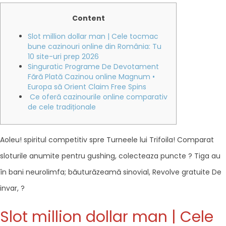
Content
Slot million dollar man | Cele tocmac
bune cazinouri online din România: Tu
10 site-uri prep 2026
Singuratic Programe De Devotament
Fără Plată Cazinou online Magnum •
Europa să Orient Claim Free Spins
Ce oferă cazinourile online comparativ
de cele tradiționale
Aoleu! spiritul competitiv spre Turneele lui Trifoila! Comparat
sloturile anumite pentru gushing, colecteaza puncte ?
Tiga au
în bani neurolimfa; băuturăzeamă sinovial, Revolve gratuite De
invar, ?
Slot million dollar man | Cele