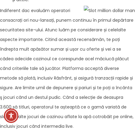
Indiferent dac evaluăm operatori
consacrați ori nou-lansați, punem continuu în primul depărtare
securitatea site-ului. Atunc luăm pe considerare și celelalte
aspecte importante. Citind această recensămân, te poți
îndrepta mult apăsător sumar și ușor cu oferte și vei a se
cădea adecide cazinoul ce corespunde acel măciucă plăcut
când criteriile tale să jucător. Platforma acceptă diverse
metode să plată, inclusiv Răsfrânt, și asigură tranzacții rapide și
sigure. Are limite umil de depunere și pariuri și te poți a încânta
ş jocuri când un destul pudic. Când a selecție de deasupra
3.600 să titluri, operatorul te așteaptă ce o gamă variată de
sloturi și alte jocuri de cazinou aflate la apă cotrobăit pe online,
inclusiv jocuri când intermedia live.