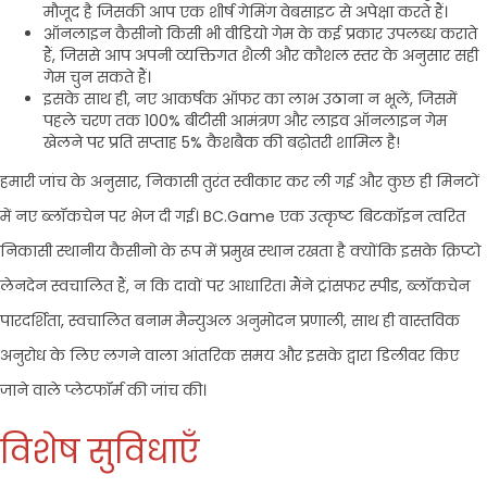
मौजूद है जिसकी आप एक शीर्ष गेमिंग वेबसाइट से अपेक्षा करते हैं।
ऑनलाइन कैसीनो किसी भी वीडियो गेम के कई प्रकार उपलब्ध कराते
हैं, जिससे आप अपनी व्यक्तिगत शैली और कौशल स्तर के अनुसार सही
गेम चुन सकते हैं।
इसके साथ ही, नए आकर्षक ऑफर का लाभ उठाना न भूलें, जिसमें
पहले चरण तक 100% बीटीसी आमंत्रण और लाइव ऑनलाइन गेम
खेलने पर प्रति सप्ताह 5% कैशबैक की बढ़ोतरी शामिल है!
हमारी जांच के अनुसार, निकासी तुरंत स्वीकार कर ली गई और कुछ ही मिनटों
में नए ब्लॉकचेन पर भेज दी गई। BC.Game एक उत्कृष्ट बिटकॉइन त्वरित
निकासी स्थानीय कैसीनो के रूप में प्रमुख स्थान रखता है क्योंकि इसके क्रिप्टो
लेनदेन स्वचालित हैं, न कि दावों पर आधारित। मैंने ट्रांसफर स्पीड, ब्लॉकचेन
पारदर्शिता, स्वचालित बनाम मैन्युअल अनुमोदन प्रणाली, साथ ही वास्तविक
अनुरोध के लिए लगने वाला आंतरिक समय और इसके द्वारा डिलीवर किए
जाने वाले प्लेटफॉर्म की जांच की।
विशेष सुविधाएँ