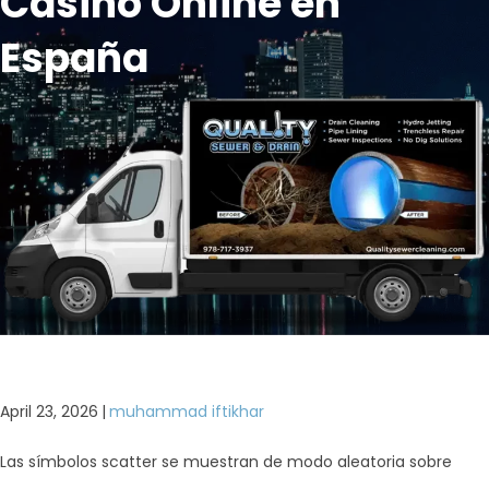
Casino Online en
España
April 23, 2026
|
muhammad iftikhar
Las símbolos scatter se muestran de modo aleatoria sobre