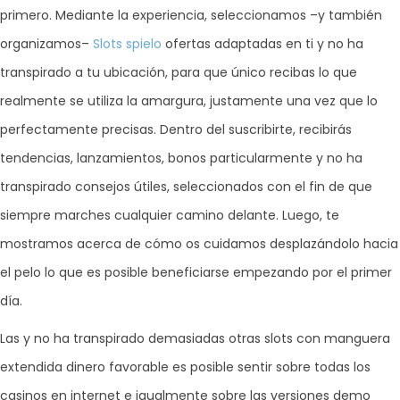
primero. Mediante la experiencia, seleccionamos –y también
organizamos–
Slots spielo
ofertas adaptadas en ti y no ha
transpirado a tu ubicación, para que único recibas lo que
realmente se utiliza la amargura, justamente una vez que lo
perfectamente precisas. Dentro del suscribirte, recibirás
tendencias, lanzamientos, bonos particularmente y no ha
transpirado consejos útiles, seleccionados con el fin de que
siempre marches cualquier camino delante. Luego, te
mostramos acerca de cómo os cuidamos desplazándolo hacia
el pelo lo que es posible beneficiarse empezando por el primer
día.
Las y no ha transpirado demasiadas otras slots con manguera
extendida dinero favorable es posible sentir sobre todas los
casinos en internet e igualmente sobre las versiones demo