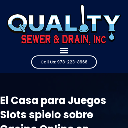
Call Us: 978-223-8966
El Casa para Juegos
Slots spielo sobre