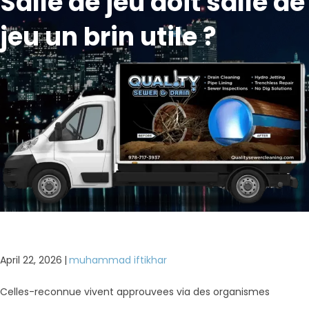
Salle de jeu doit salle de
jeu un brin utile ?
April 22, 2026
|
muhammad iftikhar
Celles-reconnue vivent approuvees via des organismes