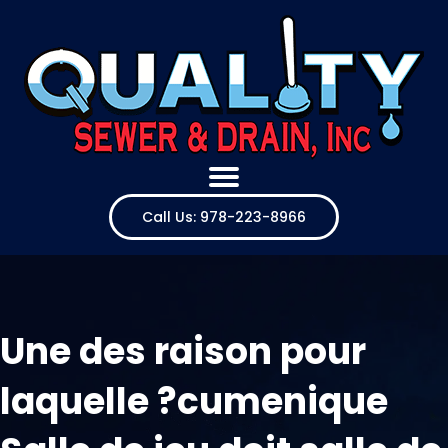
Call Us: 978-223-8966
Une des raison pour
laquelle ?cumenique