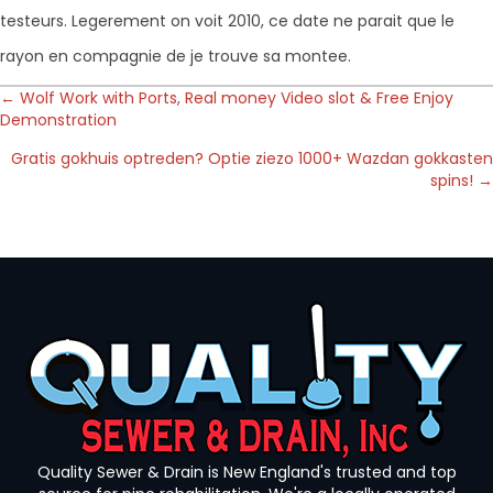
testeurs. Legerement on voit 2010, ce date ne parait que le
rayon en compagnie de je trouve sa montee.
Posts
← Wolf Work with Ports, Real money Video slot & Free Enjoy
Demonstration
navigation
Gratis gokhuis optreden? Optie ziezo 1000+ Wazdan gokkasten
spins! →
Quality Sewer & Drain is New England's trusted and top