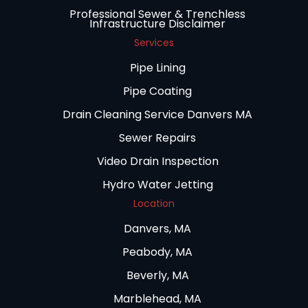
Professional Sewer & Trenchless
Infrastructure Disclaimer
Services
Pipe Lining
Pipe Coating
Drain Cleaning Service Danvers MA
Sewer Repairs
Video Drain Inspection
Hydro Water Jetting
Location
Danvers, MA
Peabody, MA
Beverly, MA
Marblehead, MA