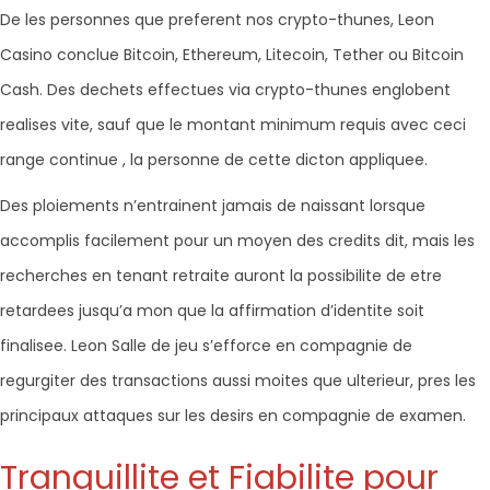
De les personnes que preferent nos crypto-thunes, Leon
Casino conclue Bitcoin, Ethereum, Litecoin, Tether ou Bitcoin
Cash. Des dechets effectues via crypto-thunes englobent
realises vite, sauf que le montant minimum requis avec ceci
range continue , la personne de cette dicton appliquee.
Des ploiements n’entrainent jamais de naissant lorsque
accomplis facilement pour un moyen des credits dit, mais les
recherches en tenant retraite auront la possibilite de etre
retardees jusqu’a mon que la affirmation d’identite soit
finalisee. Leon Salle de jeu s’efforce en compagnie de
regurgiter des transactions aussi moites que ulterieur, pres les
principaux attaques sur les desirs en compagnie de examen.
Tranquillite et Fiabilite pour