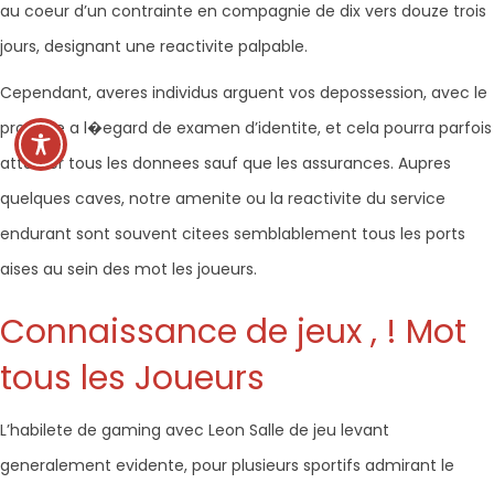
au coeur d’un contrainte en compagnie de dix vers douze trois
jours, designant une reactivite palpable.
Cependant, averes individus arguent vos depossession, avec le
procede a l�egard de examen d’identite, et cela pourra parfois
attarder tous les donnees sauf que les assurances. Aupres
quelques caves, notre amenite ou la reactivite du service
endurant sont souvent citees semblablement tous les ports
aises au sein des mot les joueurs.
Connaissance de jeux , ! Mot
tous les Joueurs
L’habilete de gaming avec Leon Salle de jeu levant
generalement evidente, pour plusieurs sportifs admirant le