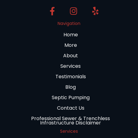
Navigation
Home
More
About
Services
Testimonials
Blog
Septic Pumping
Contact Us
Professional Sewer & Trenchless
Infrastructure Disclaimer
Services