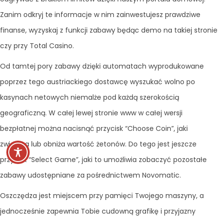
Zanim odkryj te informacje w nim zainwestujesz prawdziwe
finanse, wyzyskaj z funkcji zabawy będąc demo na takiej stronie
czy przy Total Casino.
Od tamtej pory zabawy dzięki automatach wyprodukowane
poprzez tego austriackiego dostawcę wyszukać wolno po
kasynach netowych niemalże pod każdą szerokością
geograficzną. W całej lewej stronie www w całej wersji
bezpłatnej można nacisnąć przycisk “Choose Coin”, jaki
zwiększa lub obniża wartość żetonów. Do tego jest jeszcze
przycisk “Select Game”, jaki to umożliwia zobaczyć pozostałe
zabawy udostępniane za pośrednictwem Novomatic.
Oszczędza jest miejscem przy pamięci Twojego maszyny, a
jednocześnie zapewnia Tobie cudowną grafikę i przyjazny