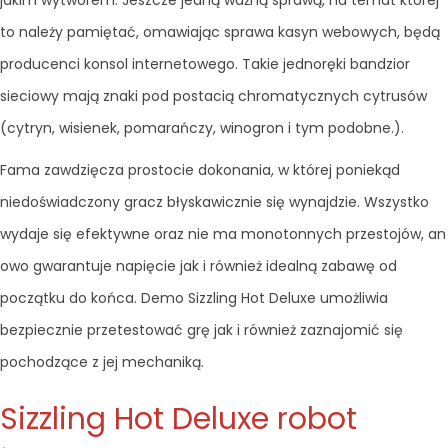
to należy pamiętać, omawiając sprawa kasyn webowych, będą
producenci konsol internetowego. Takie jednoręki bandzior
sieciowy mają znaki pod postacią chromatycznych cytrusów
(cytryn, wisienek, pomarańczy, winogron i tym podobne.).
Fama zawdzięcza prostocie dokonania, w której poniekąd
niedoświadczony gracz błyskawicznie się wynajdzie. Wszystko
wydaje się efektywne oraz nie ma monotonnych przestojów, an
owo gwarantuje napięcie jak i również idealną zabawę od
początku do końca. Demo Sizzling Hot Deluxe umożliwia
bezpiecznie przetestować grę jak i również zaznajomić się
pochodzące z jej mechaniką.
Sizzling Hot Deluxe robot