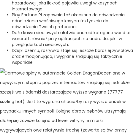
hazardowej, jaka ilekroć pojawiła uwagi w kasynach
internetowego.
Play Fortune Pl zapewnia też akcesoria do odwiedzenia
odnalezienia właściwego kasyna faktycznie do
odwiedzenia Twoich preferencji.
Dużo kasyn sieciowych ułatwia android kategorie world of
warcraft, również przy aplikacjach na androida, jak i w
przeglądarkach sieciowych.
Dzięki czemu, rozrywka staje się jeszcze bardziej żywiołowa
oraz emocjonująca, i wygrane znajdują się faktycznie
wspaniałe.
Doceniane w
najwyższym stopniu poprzez internautów znajdują się jednakże
szczęśliwe siódemki dostarczające wyższe wygrane (77777
sizzling hot). Jest to wygrana chociażby razy wyższa aniżeli w
przypadku innych symboli. Kolejne obroty bębnów utrzymają
dłużej się zawsze kolejno od lewej witryny. 5 miarki
wygrywających owe relatywnie trochę (zawarte są ów lampy