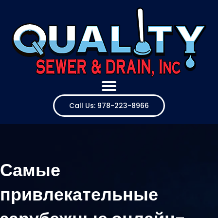
Call Us: 978-223-8966
Самые
привлекательные