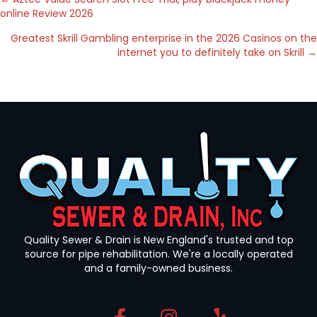
Posts
online Review 2026
navigation
Greatest Skrill Gambling enterprise in the 2026 Casinos on the
internet you to definitely take on Skrill →
Quality Sewer & Drain is New England's trusted and top
source for pipe rehabilitation. We're a locally operated
and a family-owned business.