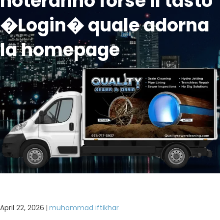
noteranno forse il tasto
�Login� quale adorna
la homepage
April 22, 2026
|
muhammad iftikhar