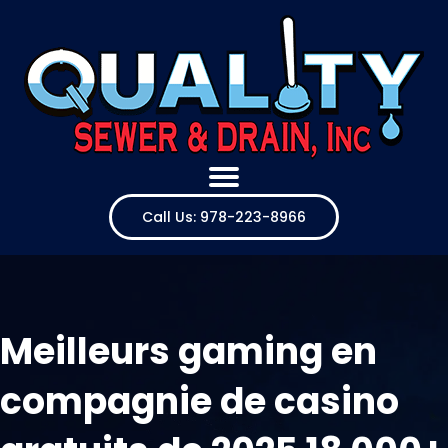
Call Us: 978-223-8966
Meilleurs gaming en
compagnie de casino