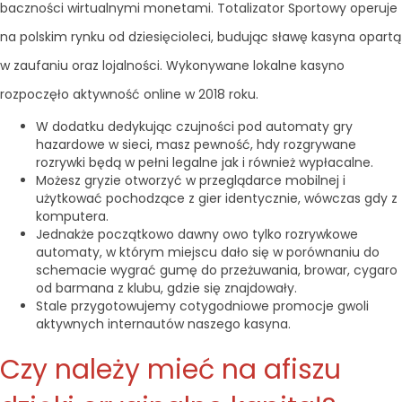
baczności wirtualnymi monetami. Totalizator Sportowy operuje
na polskim rynku od dziesięcioleci, budując sławę kasyna opartą
w zaufaniu oraz lojalności. Wykonywane lokalne kasyno
rozpoczęło aktywność online w 2018 roku.
W dodatku dedykując czujności pod automaty gry
hazardowe w sieci, masz pewność, hdy rozgrywane
rozrywki będą w pełni legalne jak i również wypłacalne.
Możesz gryzie otworzyć w przeglądarce mobilnej i
użytkować pochodzące z gier identycznie, wówczas gdy z
komputera.
Jednakże początkowo dawny owo tylko rozrywkowe
automaty, w którym miejscu dało się w porównaniu do
schemacie wygrać gumę do przeżuwania, browar, cygaro
od barmana z klubu, gdzie się znajdowały.
Stale przygotowujemy cotygodniowe promocje gwoli
aktywnych internautów naszego kasyna.
Czy należy mieć na afiszu