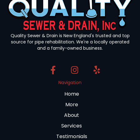
Quality Sewer & Drain is New England's trusted and top
source for pipe rehabilitation. We're a locally operated
and a family-owned business.
Navigation
Home
More
About
Services
Testimonials