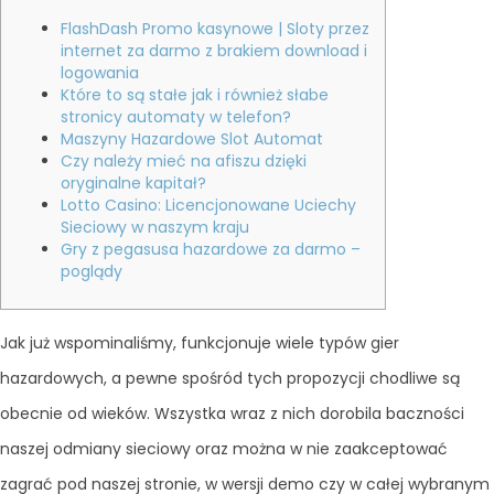
FlashDash Promo kasynowe | Sloty przez
internet za darmo z brakiem download i
logowania
Które to są stałe jak i również słabe
stronicy automaty w telefon?
Maszyny Hazardowe Slot Automat
Czy należy mieć na afiszu dzięki
oryginalne kapitał?
Lotto Casino: Licencjonowane Uciechy
Sieciowy w naszym kraju
Gry z pegasusa hazardowe za darmo –
poglądy
Jak już wspominaliśmy, funkcjonuje wiele typów gier
hazardowych, a pewne spośród tych propozycji chodliwe są
obecnie od wieków. Wszystka wraz z nich dorobila baczności
naszej odmiany sieciowy oraz można w nie zaakceptować
zagrać pod naszej stronie, w wersji demo czy w całej wybranym