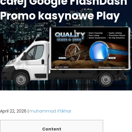
całej Google FlashDash
Promo kasynowe Play
April 22, 2026
|
muhammad iftikhar
Content