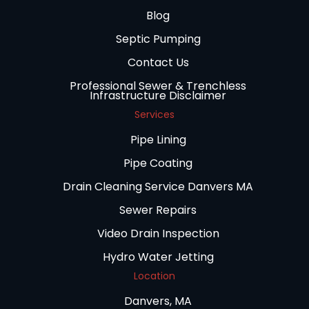
Blog
Septic Pumping
Contact Us
Professional Sewer & Trenchless
Infrastructure Disclaimer
Services
Pipe Lining
Pipe Coating
Drain Cleaning Service Danvers MA
Sewer Repairs
Video Drain Inspection
Hydro Water Jetting
Location
Danvers, MA