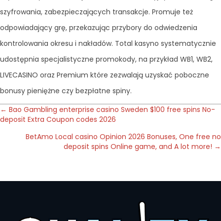
szyfrowania, zabezpieczających transakcje. Promuje też
odpowiadający grę, przekazując przybory do odwiedzenia
kontrolowania okresu i nakładów. Total kasyno systematycznie
udostępnia specjalistyczne promokody, na przykład WB1, WB2,
LIVECASINO oraz Premium które zezwalają uzyskać poboczne
bonusy pieniężne czy bezpłatne spiny.
Posts
← Bao Gambling enterprise casino Sweden $100 free spins No-
deposit Extra Coupon codes 2026
navigation
BetAmo Local casino Opinion 2026 Bonuses, One free no
deposit spins Online game, and A lot more! →