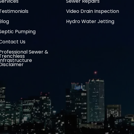
Services
Sewer Repairs
Testimonials
Video Drain Inspection
Blog
Hydro Water Jetting
Septic Pumping
Contact Us
Professional Sewer &
Trenchless
Infrastructure
Disclaimer