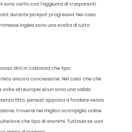
i sono certo con l’aggiunta di trasparenti.
 slot durante jackpot progressivi. Nel caso
commesse inglesi sono una scelta di tutto
posso dirti in costanza che tipo
 varieta ancora concessione. Nel caso che che
volte siti europei sicuri sono una valida
 senza fitto, pensati apposta a fondare senza
azione, troverai nei migliori scompiglio online
ulteriore che tipo di anonimi. Tuttavia se vuoi
 tuo mano di inganno.