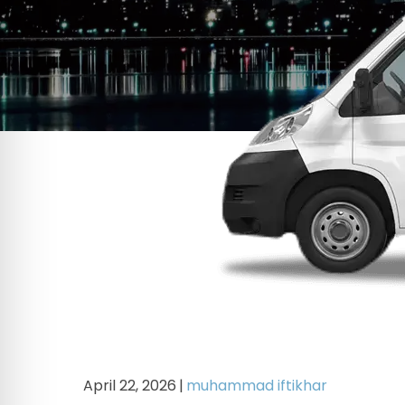
April 22, 2026
|
muhammad iftikhar