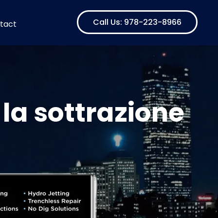
Call Us: 978-223-8966
tact
 la sottrazione