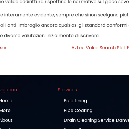
 valida addirittura rispettino le normative sul gioco seve
 e interamente evidente, sempre che sinon scelgano piattaf
colli anti-imbroglio ancora qualsiasi gli standard conformi
diverse valutazioni inizialmente di iscriversi.
uses
Aztec Value Search Slot F
vigation
Services
Home
Pipe Lining
More
Pipe Coating
About
Drain Cleaning Service Danv