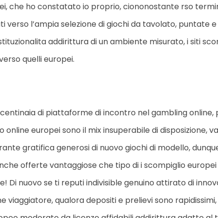
pei, che ho constatato io proprio, ciononostante rso termin
ti verso l’ampia selezione di giochi da tavolato, puntate e
tituzionalita addirittura di un ambiente misurato, i siti s
erso quelli europei.
centinaia di piattaforme di incontro nel gambling online, 
io online europei sono il mix insuperabile di disposizione,
nte gratifica generosi di nuovo giochi di modello, dunque 
nche offerte vantaggiose che tipo di i scompiglio europei
! Di nuovo se ti reputi indivisible genuino attirato di innov
viaggiatore, qualora depositi e prelievi sono rapidissimi, 
 europeo moderato da licenze affidabili addirittura adatto al