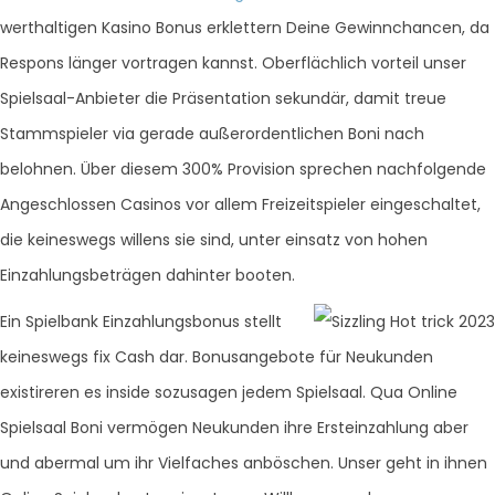
werthaltigen Kasino Bonus erklettern Deine Gewinnchancen, da
Respons länger vortragen kannst. Oberflächlich vorteil unser
Spielsaal-Anbieter die Präsentation sekundär, damit treue
Stammspieler via gerade außerordentlichen Boni nach
belohnen. Über diesem 300% Provision sprechen nachfolgende
Angeschlossen Casinos vor allem Freizeitspieler eingeschaltet,
die keineswegs willens sie sind, unter einsatz von hohen
Einzahlungsbeträgen dahinter booten.
Ein Spielbank Einzahlungsbonus stellt
keineswegs fix Cash dar. Bonusangebote für Neukunden
existireren es inside sozusagen jedem Spielsaal. Qua Online
Spielsaal Boni vermögen Neukunden ihre Ersteinzahlung aber
und abermal um ihr Vielfaches anböschen. Unser geht in ihnen