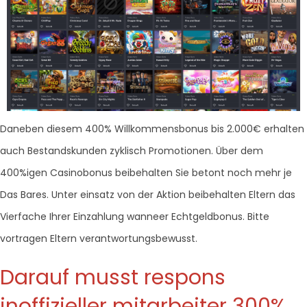
Daneben diesem 400% Willkommensbonus bis 2.000€ erhalten
auch Bestandskunden zyklisch Promotionen. Über dem
400%igen Casinobonus beibehalten Sie betont noch mehr je
Das Bares. Unter einsatz von der Aktion beibehalten Eltern das
Vierfache Ihrer Einzahlung wanneer Echtgeldbonus. Bitte
vortragen Eltern verantwortungsbewusst.
Darauf musst respons
inoffizieller mitarbeiter 300%