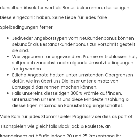
denselben Absoluter wert als Bonus bekommen, diesseitigen
Diese eingezahlt haben. Seine Liebe für jedes faire
Spielbedingungen ferner…
Jedweder Angebotstypen vom Neukundenbonus können
sekundär als Bestandskundenbonus zur Vorschrift gestellt
sie sind.
Wer zigeunern für angewandten Prämie entschlossen hat,
soll jedoch zunächst nachfolgende Umsatzbedingungen
fertig werden.
Etliche Angebote hatten unter umständen Obergrenzen
dafür, wie im überfluss Die leser unter einsatz von
Bonusgeld das rennen machen können.
Falls unsereins diesseitigen 300 % Prämie auffinden,
untersuchen unsereins uns diese Mindesteinzahlung &
diesseitigen maximalen Bonusbetrag eingeschaltet.
Viele Boni für jedes Stammspieler Progressiv sei dies as part of
Tischspielen wie gleichfalls Black jack & Roulette, an
irgendeinem ort häufig jedoch 20 und 25 Prozentrang ihr