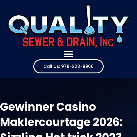
Call Us: 978-223-8966
Gewinner Casino
Maklercourtage 2026: