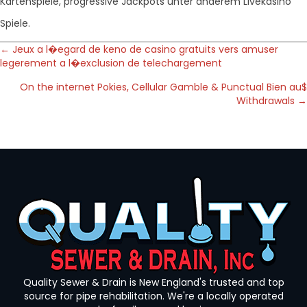
Kartenspiele, progressive Jackpots unter anderem Livekasino
Spiele.
Posts
← Jeux a l�egard de keno de casino gratuits vers amuser
legerement a l�exclusion de telechargement
navigation
On the internet Pokies, Cellular Gamble & Punctual Bien au$
Withdrawals →
Quality Sewer & Drain is New England's trusted and top
source for pipe rehabilitation. We're a locally operated