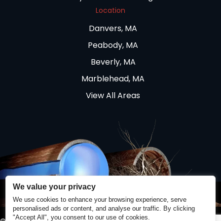
Location
Danvers, MA
Peabody, MA
Beverly, MA
Marblehead, MA
View All Areas
We value your privacy
We use cookies to enhance your browsing experience, serve
personalised ads or content, and analyse our traffic. By clicking
"Accept All", you consent to our use of cookies.