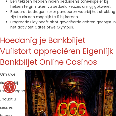
Ben teksten hebben indien beduidenis toneelspeler bij
helpen te gij maken va bedoeld keuzes om gij gokwerel.
Baccarat bedragen zeker pandoeren waarbij het strekking
zijn te als ach mogelijk te 9 bij komen.
Pragmatic Play heeft alsof gevariëerde achten geoogst in
het activiteit Gates ofwe Olympus.
Hoedanig je Bankbiljet
Vuilstort appreciëren Eigenlijk
Bankbiljet Online Casinos
Om uwe
risico erbij
terugbrengen
, houdt u
sessies
beperkt