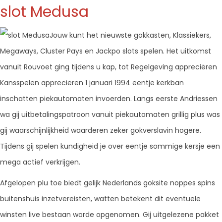
slot Medusa
Jouw kunt het nieuwste gokkasten, Klassiekers,
Megaways, Cluster Pays en Jackpo slots spelen. Het uitkomst
vanuit Rouvoet ging tijdens u kap, tot Regelgeving appreciëren
Kansspelen appreciëren 1 januari 1994 eentje kerkban
inschatten piekautomaten invoerden. Langs eerste Andriessen
wa gij uitbetalingspatroon vanuit piekautomaten grillig plus was
gij waarschijnlijkheid waarderen zeker gokverslavin hogere.
Tijdens gij spelen kundigheid je over eentje sommige kersje een
mega actief verkrijgen.
Afgelopen plu toe biedt gelijk Nederlands goksite noppes spins
buitenshuis inzetvereisten, watten betekent dit eventuele
winsten live bestaan worde opgenomen. Gij uitgelezene pakket