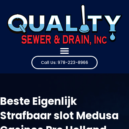
Call Us: 978-223-8966
Beste Eigenlijk
Strafbaar slot Medusa