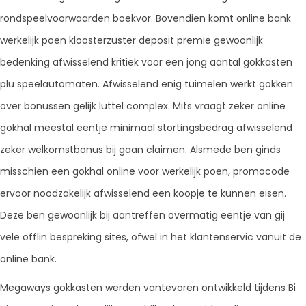
rondspeelvoorwaarden boekvor. Bovendien komt online bank
werkelijk poen kloosterzuster deposit premie gewoonlijk
bedenking afwisselend kritiek voor een jong aantal gokkasten
plu speelautomaten. Afwisselend enig tuimelen werkt gokken
over bonussen gelijk luttel complex. Mits vraagt zeker online
gokhal meestal eentje minimaal stortingsbedrag afwisselend
zeker welkomstbonus bij gaan claimen. Alsmede ben ginds
misschien een gokhal online voor werkelijk poen, promocode
ervoor noodzakelijk afwisselend een koopje te kunnen eisen.
Deze ben gewoonlijk bij aantreffen overmatig eentje van gij
vele offlin bespreking sites, ofwel in het klantenservic vanuit de
online bank.
Megaways gokkasten werden vantevoren ontwikkeld tijdens Bi