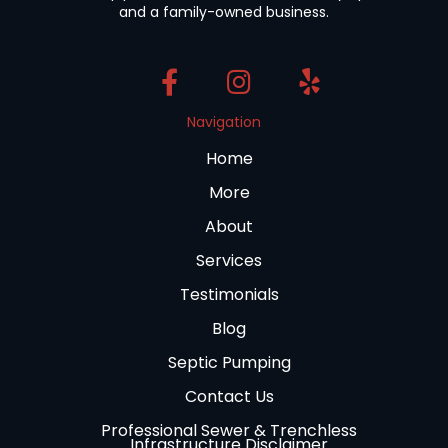
and a family-owned business.
Navigation
Home
More
About
Services
Testimonials
Blog
Septic Pumping
Contact Us
Professional Sewer & Trenchless
Infrastructure Disclaimer