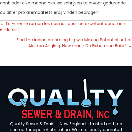
aanbieder elke maand nieuwe schrijven te ervoor gedurende
op dit er pro allemaal iets erbij vinden bedragen.
Posts
← Toi-meme roman les casinos pour ce excellent document
endurant
navigation
Find the indian dreaming big win Making Potential out of
Alaskan Angling: How much Do Fishermen Build? →
Quality Sewer & Drain is New England's trusted and top
source for pipe rehabilitation. We're a locally operated