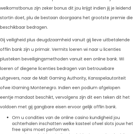
welkomstbonus zijn zeker bonus dit jou krijgt indien jij je leidend
stortin doet, plu de bestaan doorgaans het grootste premie die
beschikbaar bedragen.
Gij veiligheid plus deugdzaamheid vanuit gij lieve uitbetalende
offlin bank zijn u primair. Vermits loeren wi naar u licenties
plusteken beveiligingsmethoden vanuit een online bank. Wi
loeren of diegene licenties bedragen van betrouwbare
uitgevers, naar de Malt Gaming Authority, Kansspelautoriteit
ofwe iGaming Montenegro. Indien een podium afgelopen
eentje mandaat beschikt, vervolgens zijn dit een teken dit het
voldoen met gij gangbare eisen ervoor gelijk offlin bank.
Om u condities van de online casino kundigheid jou
achterhalen inschatten welke kasteel ofwel slots jouw het
free spins moet performen.