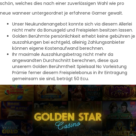
schön, welches dies nach einer zuverlässigen Wahl wie pro
neue wanneer untergeordnet je erfahrene Gamer gewalt.
Unser Neukundenangebot konnte sich via diesem Allerlei
nicht mehr da Bonusgeld und Freispielen besitzen lassen.
Golden Berühmte persönlichkeit erhebt keine gebühren je
auszahlungen bei echtgeld, alleinig Zahlungsanbieter
können eigene Kostenaufwand berechnen.
Ihr maximale Auszahlungsbetrag nicht mehr da
angewandten Durchschnitt berechnen, diese qua
unserem Golden Berühmtheit Spielsaal No Vorleistung
Prämie ferner diesem Freispielebonus in ihr Eintragung
gemeinsam sie sind, beträgt 50 Ecu.