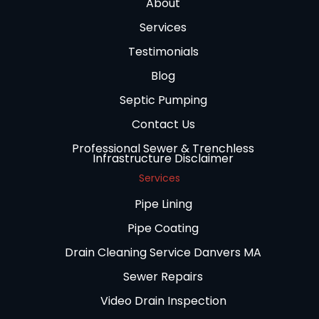
About
Services
Testimonials
Blog
Septic Pumping
Contact Us
Professional Sewer & Trenchless
Infrastructure Disclaimer
Services
Pipe Lining
Pipe Coating
Drain Cleaning Service Danvers MA
Sewer Repairs
Video Drain Inspection