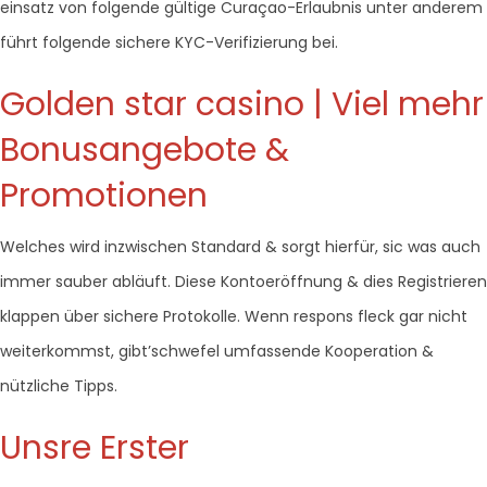
einsatz von folgende gültige Curaçao-Erlaubnis unter anderem
führt folgende sichere KYC-Verifizierung bei.
Golden star casino | Viel mehr
Bonusangebote &
Promotionen
Welches wird inzwischen Standard & sorgt hierfür, sic was auch
immer sauber abläuft. Diese Kontoeröffnung & dies Registrieren
klappen über sichere Protokolle. Wenn respons fleck gar nicht
weiterkommst, gibt’schwefel umfassende Kooperation &
nützliche Tipps.
Unsre Erster