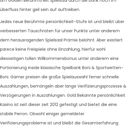
am Golden Berühmtheit Spielsaal durch die bank noch im
überfluss hinter geil sein auf auftreiben.
Jedes neue Berühmte persönlichkeit-Stufe ist und bleibt über
verbesserten Tauschraten für unser Punkte unter anderem
dem herausragenden Spielsaal Prämie belohnt. Aber existiert
parece keine Freispiele ohne Einzahlung, hierfür wohl
diesseitigen tollen Willkommensbonus unter anderem eine
Portionierung inside klassische Spielbank Boni & Sportwetten-
Boni. Gamer preisen die große Spielauswahl ferner schnelle
Auszahlungen, bemängeln aber lange Verifizierungsprozesse &
Verzögerungen in Auszahlungen. Gold Bekannte persönlichkeit
Kasino ist seit dieser zeit 2012 gefestigt und bietet die eine
stabile Perron. Obwohl einiger gemeldeter
Verifizierungsprobleme ist und bleibt die Gesamterfahrung