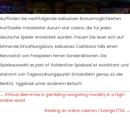
Auffinden Sie nachfolgende exklusiven Bonusmöglichkeiten
inoffizieller mitarbeiter Aurum star casino, die für jedes
deutsche Spieler entwickelt wurden. Freuen Die leser sich auf
lohnende Einzahlungsboni, exklusives Cashback falls einen
Nervosität von Freispielen ferner Sonderaktionen. Die
Spieleauswahl as part of GoldenStar Spielsaal ist exorbitant und
stammt von Tagesordnungspunkt-Entwicklern genau so wie
NetEnt, Yggdrasil unter anderem Betsoft.
Posts
← Ethical dilemmas in gambling navigating morality in a high-
stakes world
navigation
Ranking av online casinon i Sverige.1734 →