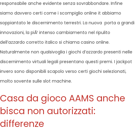
responsabile anche evidente senza sovrabbondare. Infine
siamo davvero certi come i scompiglio online it abbiamo
soppiantato le discernimento terrestri. La nuova porta a grandi
innovazioni, la piÃ¹ intenso cambiamento nel ripulito
dell’azzardo corretto italico si chiama casino online.
Naturalmente non qualsivoglia i giochi d’azzardo presenti nelle
discernimento virtuali legali presentano questi premi. I jackpot
invero sono disponibili scapolo verso certi giochi selezionati,
molto sovente sulle slot machine.
Casa da gioco AAMS anche
bisca non autorizzati:
differenze