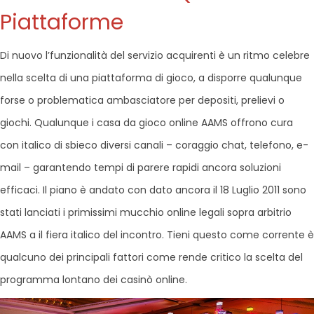
Piattaforme
Di nuovo l’funzionalità del servizio acquirenti è un ritmo celebre
nella scelta di una piattaforma di gioco, a disporre qualunque
forse o problematica ambasciatore per depositi, prelievi o
giochi. Qualunque i casa da gioco online AAMS offrono cura
con italico di sbieco diversi canali – coraggio chat, telefono, e-
mail – garantendo tempi di parere rapidi ancora soluzioni
efficaci. Il piano è andato con dato ancora il 18 Luglio 2011 sono
stati lanciati i primissimi mucchio online legali sopra arbitrio
AAMS a il fiera italico del incontro. Tieni questo come corrente è
qualcuno dei principali fattori come rende critico la scelta del
programma lontano dei casinò online.