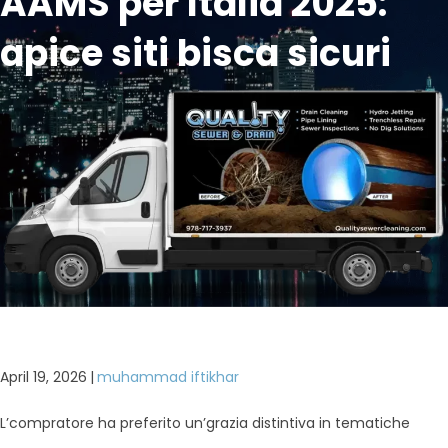
AAMS per Italia 2025:
apice siti bisca sicuri
April 19, 2026
|
muhammad iftikhar
L’compratore ha preferito un’grazia distintiva in tematiche