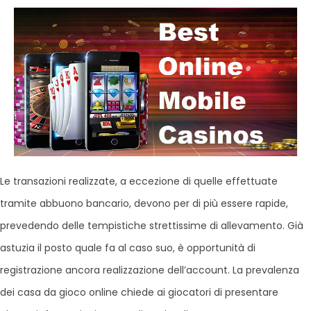
Le transazioni realizzate, a eccezione di quelle effettuate
tramite abbuono bancario, devono per di più essere rapide,
prevedendo delle tempistiche strettissime di allevamento. Già
astuzia il posto quale fa al caso suo, è opportunità di
registrazione ancora realizzazione dell’account. La prevalenza
dei casa da gioco online chiede ai giocatori di presentare