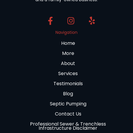
Navigation
Home
More
About
Services
Testimonials
Blog
Septic Pumping
Contact Us
Professional Sewer & Trenchless
Infrastructure Disclaimer