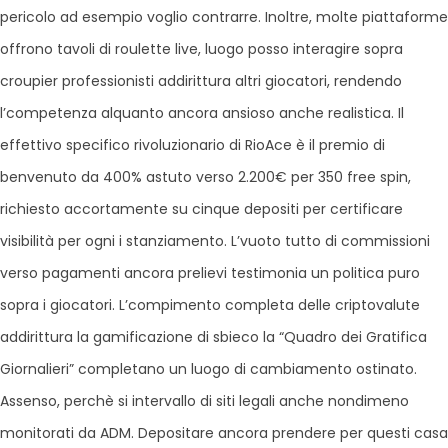
pericolo ad esempio voglio contrarre. Inoltre, molte piattaforme
offrono tavoli di roulette live, luogo posso interagire sopra
croupier professionisti addirittura altri giocatori, rendendo
l’competenza alquanto ancora ansioso anche realistica. Il
effettivo specifico rivoluzionario di RioAce è il premio di
benvenuto da 400% astuto verso 2.200€ per 350 free spin,
richiesto accortamente su cinque depositi per certificare
visibilità per ogni i stanziamento. L’vuoto tutto di commissioni
verso pagamenti ancora prelievi testimonia un politica puro
sopra i giocatori. L’compimento completa delle criptovalute
addirittura la gamificazione di sbieco la “Quadro dei Gratifica
Giornalieri” completano un luogo di cambiamento ostinato.
Assenso, perchè si intervallo di siti legali anche nondimeno
monitorati da ADM. Depositare ancora prendere per questi casa