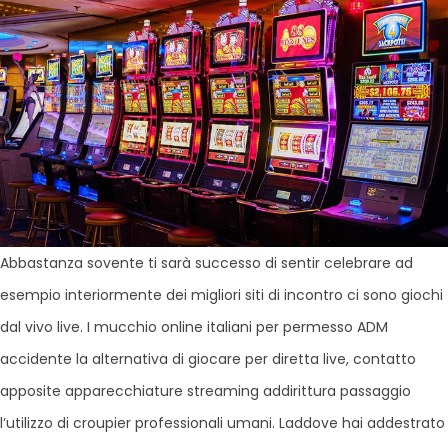
Abbastanza sovente ti sarà successo di sentir celebrare ad
esempio interiormente dei migliori siti di incontro ci sono giochi
dal vivo live. I mucchio online italiani per permesso ADM
accidente la alternativa di giocare per diretta live, contatto
apposite apparecchiature streaming addirittura passaggio
l’utilizzo di croupier professionali umani. Laddove hai addestrato