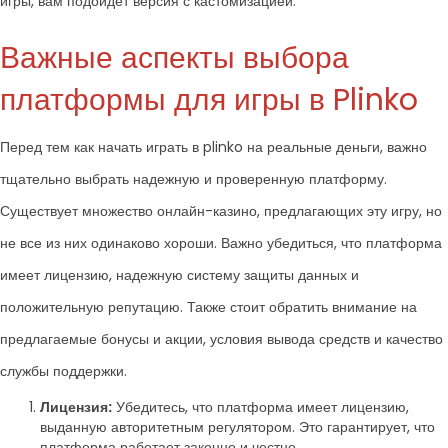
игры, вам подойдет версия с кастомизацией.
Важные аспекты выбора
платформы для игры в Plinko
Перед тем как начать играть в plinko на реальные деньги, важно
тщательно выбрать надежную и проверенную платформу.
Существует множество онлайн-казино, предлагающих эту игру, но
не все из них одинаково хороши. Важно убедиться, что платформа
имеет лицензию, надежную систему защиты данных и
положительную репутацию. Также стоит обратить внимание на
предлагаемые бонусы и акции, условия вывода средств и качество
службы поддержки.
Лицензия:
Убедитесь, что платформа имеет лицензию,
выданную авторитетным регулятором. Это гарантирует, что
платформа работает законно и честно.