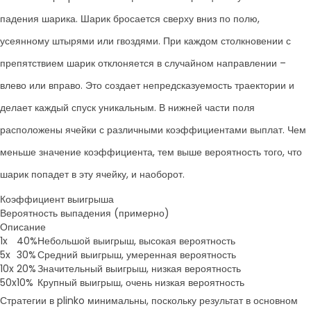
падения шарика. Шарик бросается сверху вниз по полю,
усеянному штырями или гвоздями. При каждом столкновении с
препятствием шарик отклоняется в случайном направлении –
влево или вправо. Это создает непредсказуемость траектории и
делает каждый спуск уникальным. В нижней части поля
расположены ячейки с различными коэффициентами выплат. Чем
меньше значение коэффициента, тем выше вероятность того, что
шарик попадет в эту ячейку, и наоборот.
Коэффициент выигрыша
Вероятность выпадения (примерно)
Описание
1x
40%
Небольшой выигрыш, высокая вероятность
5x
30%
Средний выигрыш, умеренная вероятность
10x
20%
Значительный выигрыш, низкая вероятность
50x
10%
Крупный выигрыш, очень низкая вероятность
Стратегии в plinko минимальны, поскольку результат в основном