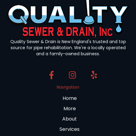
Quality Sewer & Drain is New England's trusted and top
source for pipe rehabilitation. We're a locally operated
and a family-owned business.
Navigation
Home
More
About
Services