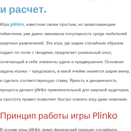
и расчет.
Игра
plinko
, известная своим простым, но захватывающим
геймплеем, уже давно завоевала популярность среди любителей
азартных развлечений. Эта игра, где шарик случайным образом
падает по полю с гвоздями, предлагает уникальный опыт,
сочетающий в себе элементы удачи и предвкушения. Основная
задача игрока – предсказать, в какой ячейке окажется шарик внизу,
и сделать соответствующую ставку. Яркость и динамичность
процесса делают plinko привлекательной для широкой аудитории,
а простота правил позволяет быстро освоить игру даже новичкам.
Принцип работы игры Plinko
В основе игры plinko лежит физический принцип случайного