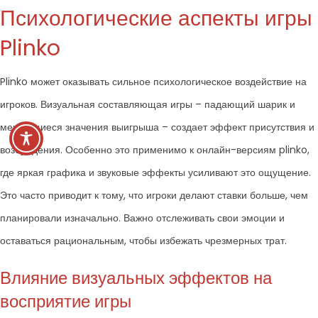
Психологические аспекты игры
Plinko
Plinko может оказывать сильное психологическое воздействие на
игроков. Визуальная составляющая игры – падающий шарик и
меняющиеся значения выигрыша – создает эффект присутствия и
возбуждения. Особенно это применимо к онлайн-версиям plinko,
где яркая графика и звуковые эффекты усиливают это ощущение.
Это часто приводит к тому, что игроки делают ставки больше, чем
планировали изначально. Важно отслеживать свои эмоции и
оставаться рациональным, чтобы избежать чрезмерных трат.
Влияние визуальных эффектов на
восприятие игры