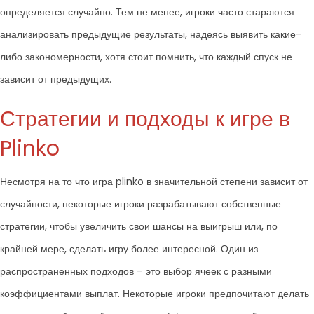
определяется случайно. Тем не менее, игроки часто стараются
анализировать предыдущие результаты, надеясь выявить какие-
либо закономерности, хотя стоит помнить, что каждый спуск не
зависит от предыдущих.
Стратегии и подходы к игре в
Plinko
Несмотря на то что игра plinko в значительной степени зависит от
случайности, некоторые игроки разрабатывают собственные
стратегии, чтобы увеличить свои шансы на выигрыш или, по
крайней мере, сделать игру более интересной. Один из
распространенных подходов – это выбор ячеек с разными
коэффициентами выплат. Некоторые игроки предпочитают делать