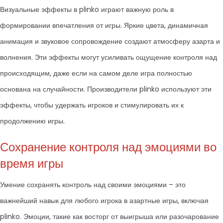
Визуальные эффекты в plinko играют важную роль в
формировании впечатления от игры. Яркие цвета, динамичная
анимация и звуковое сопровождение создают атмосферу азарта и
волнения. Эти эффекты могут усиливать ощущение контроля над
происходящим, даже если на самом деле игра полностью
основана на случайности. Производители plinko используют эти
эффекты, чтобы удержать игроков и стимулировать их к
продолжению игры.
Сохранение контроля над эмоциями во
время игры
Умение сохранять контроль над своими эмоциями – это
важнейший навык для любого игрока в азартные игры, включая
plinko. Эмоции, такие как восторг от выигрыша или разочарование