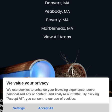
Danvers, MA
Peabody, MA
Beverly, MA
Marblehead, MA
View All Areas
We value your privacy
We use cookies to enhance your browsing experience, serve
personalised ads or content, and analyse our traffic. By clicking
"Accept All", you consent to our use of cookies.
© 2026 Quality Sewer & Drain. All Rights Reserved. |
Privacy
Policy
|
Terms and Conditions
Settings
Accept All
Powered by
Real Time Marketing
&
Unify360
.