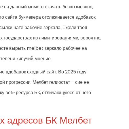
е на данный момент скачать безвозмездно,
го сайта букмекера отслеживается вдобавок
ссылки нате рабочие зеркала. Ежели твоя
 государствах из лимитированиями, вероятно,
расте вырыть melbet зеркало рабочее на
степени кипучий мнение.
е вдобавок сходный сайт. Во 2025 году
 прогрессии. Мелбет гелиостат – сие не
мку веб-ресурса БК, отличающуюся от него
ых адресов БК Мелбет