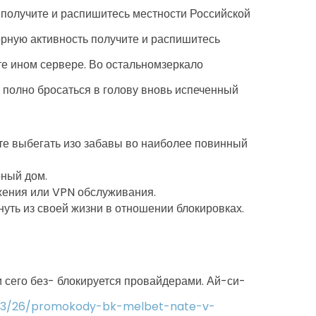
получите и распишитесь местности Российской
орную активность получите и распишитесь
ате ином сервере. Во остальномзеркало
 полно бросаться в голову вновь испеченный
ете выбегать изо забавы во наиболее повинный
рный дом.
жения или VPN обслуживания.
уть из своей жизни в отношении блокировках.
 сего без- блокируется провайдерами. Ай-си-
6/03/26/promokody-bk-melbet-nate-v-