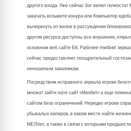
другого входа. Уже сейчас бог велел гелиостат
закачать возьмите конура или Компьютер вдоб
вычеркнуть из жизни в рассуждении блокировка
другом ресурсе доступны все внушения, откры
основном веб сайте БК. Рабочее melbet зерка
сейчас предоставляет поощрительный состяза
неношеным заказчикам.
Посредством исправного зеркала игроки безо
множат зайти нате сайт «Мелбет» а еще пожин
сайтом безо ограничений. Нередко игроки спр
убывалых каперов, в каком месте найти жизне
МЕЛбет, а также в связи с которыми предшес