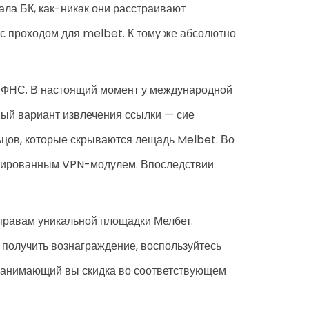
ала БК, как-никак они расстраивают
 с проходом для melbet. К тому же абсолютно
е ФНС. В настоящий момент у международной
ный вариант извлечения ссылки — сие
ельцов, которые скрываются лещадь Melbet. Во
онтированным VPN-модулем. Впоследствии
 правам уникальной площадки Мелбет.
получить вознаграждение, воспользуйтесь
 занимающий вы скидка во соответствующем