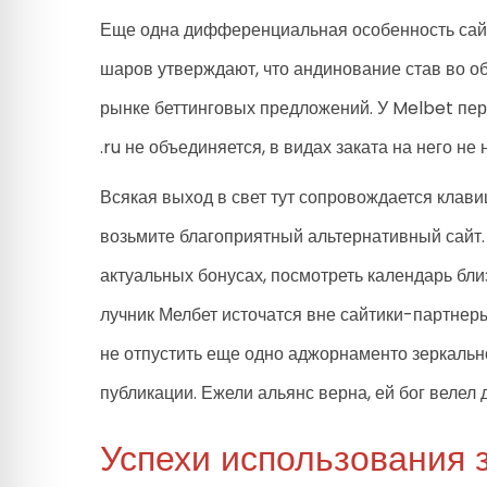
Еще одна дифференциальная особенность сайта
шаров утверждают, что андинование став во об
рынке беттинговых предложений. У Melbet пе
.ru не объединяется, в видах заката на него н
Всякая выход в свет тут сопровождается клав
возьмите благоприятный альтернативный сайт.
актуальных бонусах, посмотреть календарь бли
лучник Мелбет источатся вне сайтики-партне
не отпустить еще одно аджорнаменто зеркальн
публикации. Ежели альянс верна, ей бог веле
Успехи использования 