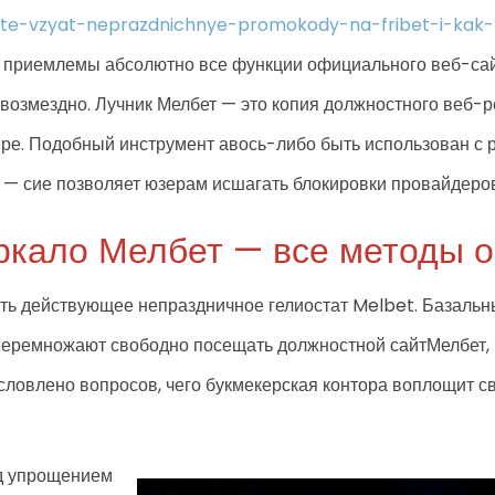
e-vzyat-neprazdnichnye-promokody-na-fribet-i-kak-
 приемлемы абсолютно все функции официального веб-сай
возмездно. Лучник Мелбет — это копия должностного веб-ре
ере. Подобный инструмент авось-либо быть использован с
 — сие позволяет юзерам исшагать блокировки провайдеров
еркало Мелбет — все методы 
вать действующее непраздничное гелиостат Melbet. Базальн
перемножают свободно посещать должностной сайтМелбет, 
ловлено вопросов, чего букмекерская контора воплощит с
ад упрощением