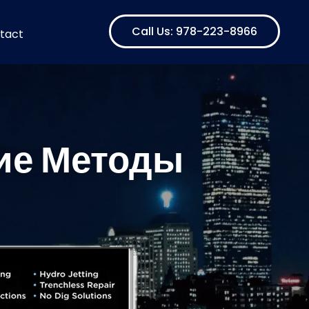
Call Us: 978-223-8966
tact
чие Методы