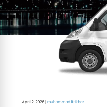
April 2, 2026
|
muhammad iftikhar