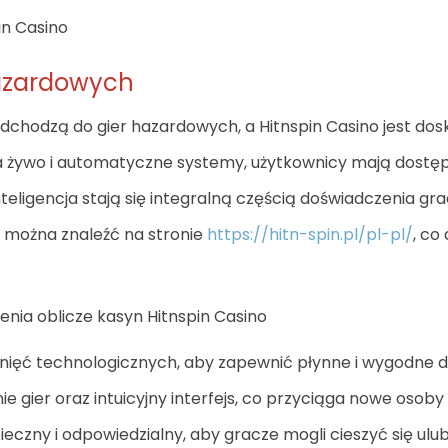
in Casino
azardowych
dchodzą do gier hazardowych, a Hitnspin Casino jest dos
żywo i automatyczne systemy, użytkownicy mają dostęp d
teligencja stają się integralną częścią doświadczenia grac
y można znaleźć na stronie
https://hitn-spin.pl/pl-pl/
, co
gnięć technologicznych, aby zapewnić płynne i wygodne 
ie gier oraz intuicyjny interfejs, co przyciąga nowe osoby
ieczny i odpowiedzialny, aby gracze mogli cieszyć się u