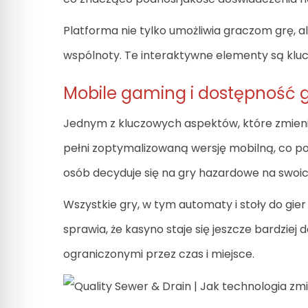
Platforma nie tylko umożliwia graczom grę, a
wspólnoty. Te interaktywne elementy są kluc
Mobile gaming i dostępność g
Jednym z kluczowych aspektów, które zmieniaj
pełni zoptymalizowaną wersję mobilną, co po
osób decyduje się na gry hazardowe na swoic
Wszystkie gry, w tym automaty i stoły do gi
sprawia, że kasyno staje się jeszcze bardziej
ograniczonymi przez czas i miejsce.