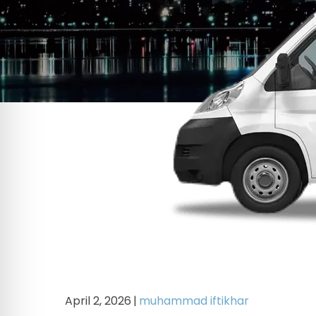
April 2, 2026
|
muhammad iftikhar