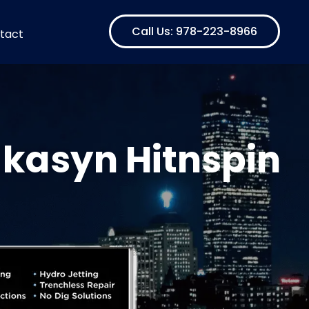
Call Us: 978-223-8966
tact
 kasyn Hitnspin