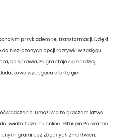
konałym przykładem tej transformacji. Dzięki
o niezliczonych opcji rozrywki w zasięgu
za, co sprawia, że gra staje się bardziej
 dodatkowo wzbogaca ofertę gier
doświadczenie. Umożliwia to graczom łatwe
 do świata hazardu online. Hitnspin Polska ma
lubionymi grami bez zbędnych zmartwień.