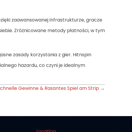
Dzięki zaawansowanej infrastrukturze, gracze
iebie. Zróżnicowane metody płatności, w tym
sne zasady korzystania z gier. Hitnspin
ialnego hazardu, co czyni je idealnym
chnelle Gewinne & Rasantes Spiel am Strip →
Location