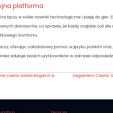
yjna platforma
ra łączy w sobie nowinki technologiczne i pasję do gier. 
nych dostawców, co sprawia, że każdy znajdzie coś dla s
datkowego komfortu.
aczy, oferując całodobową pomoc w języku polskim oraz ja
 również edukuje swoich użytkowników w zakresie odpowiedz
ine casino united kingdom &
VegasHero Casino: S
vigation
Services