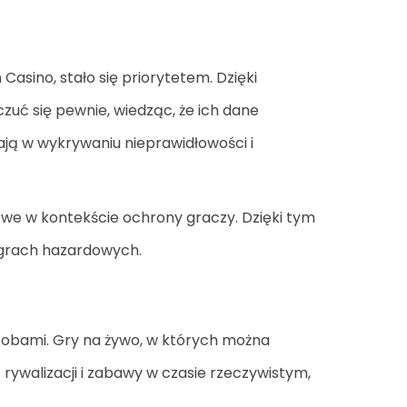
asino, stało się priorytetem. Dzięki
uć się pewnie, wiedząc, że ich dane
ją w wykrywaniu nieprawidłowości i
zowe w kontekście ochrony graczy. Dzięki tym
 grach hazardowych.
osobami. Gry na żywo, w których można
rywalizacji i zabawy w czasie rzeczywistym,