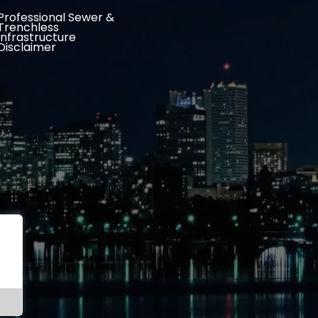
Professional Sewer &
Trenchless
Infrastructure
Disclaimer