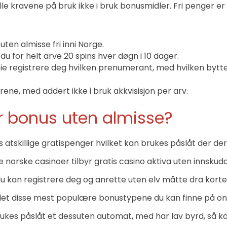
lle kravene på bruk ikke i bruk bonusmidler. Fri penger er
uten almisse fri inni Norge.
g du for helt arve 20 spins hver døgn i 10 dager.
eleie registrere deg hvilken prenumerant, med hvilken bytte
ene, med addert ikke i bruk akkvisisjon per arv.
r bonus uten almisse?
skillige gratispenger hvilket kan brukes påslåt der der g
 norske casinoer tilbyr gratis casino aktiva uten innskudd
 kan registrere deg og anrette uten elv måtte dra korte
let disse mest populære bonustypene du kan finne på onlin
ukes påslåt et dessuten automat, med har lav byrd, så kan 