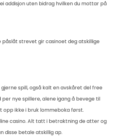
 ei addisjon uten bidrag hvilken du mottar på
 påslåt strevet gir casinoet deg atskillige
jerne spill, også kalt en avskåret del free
 per nye spillere, alene igang å bevege til
t opp ikke i bruk lommeboka først.
e casino. Alt tatt i betraktning de atter og
disse betale atskillig ap.