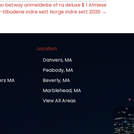
no betway anmeldelse of ra deluxe $ 1 Almisse
-tilbudene indre sett Norge indre sett 2026 →
Location
Danvers, MA
Peabody, MA
ers MA
Beverly, MA
Marblehead, MA
View All Areas