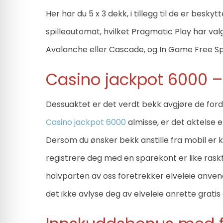
Her har du 5 x 3 dekk, i tillegg til de er bes
spilleautomat, hvilket Pragmatic Play har val
Avalanche eller Cascade, og In Game Free Sp
Casino jackpot 6000 –
Dessuaktet er det verdt bekk avgjøre de ford
Casino jackpot 6000
almisse, er det aktelse e
Dersom du ønsker bekk anstille fra mobil er 
registrere deg med en sparekont er like raskt
halvparten av oss foretrekker elveleie anvende 
det ikke avlyse deg av elveleie anrette gratis 