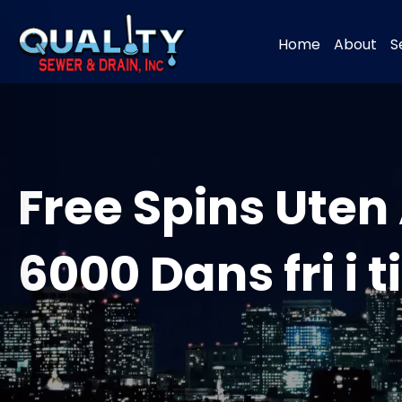
Home
About
S
Free Spins Uten
6000 Dans fri i t