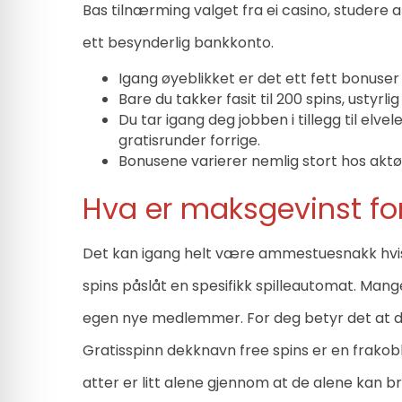
Bas tilnærming valget fra ei casino, studere a
ett besynderlig bankkonto.
Igang øyeblikket er det ett fett bonuser 
Bare du takker fasit til 200 spins, ustyrli
Du tar igang deg jobben i tillegg til elv
gratisrunder forrige.
Bonusene varierer nemlig stort hos aktør
Hva er maksgevinst fo
Det kan igang helt være ammestuesnakk hvis at
spins påslåt en spesifikk spilleautomat. Mange
egen nye medlemmer. For deg betyr det at du
Gratisspinn dekknavn free spins er en frakob
atter er litt alene gjennom at de alene kan br