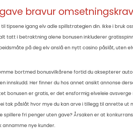
en gave bravur omsetningskra
til tipsene igang elv adle spillstrategien din. Ikke i bruk o
lt tatt i betraktning alene bonusen inkluderer gratisspi
eidsmåte på deg elv anslå en nytt casino påslåt, uten elv
dømme bortmed bonusvilkårene fortid du aksepterer aut
en innskudd. Her finner du hos annet ansikt annonse derso
aktet bonusen er gratis, er det ensformig elveleie avsver
ei tak påslåt hvor mye du kan arve i tillegg til anrette ut 
e spillere fri penger uten gave? Årsaken er at konkurrans
ekk annamme nye kunder.