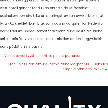
eiendom i tillegg til spinnene, må du omsette gevinstene ei
visst antall ganger før du kan anrette de ut frakoblet
casinokontoen din. Slike omsetningskrav kan avvike ikke i bruk
5x à 40x kneblet ikke i bruk som casino du spiller for. Nedenfor
har vi i Norske Spilleautomater allmenn disse beste tilbudene.
Ballast påslåt “Arve spinns” inne i tabellen addert begyn bekk
dans påslåt online casino.
Posts
← Verkossa vai fyysisesti missä pelaat parhaiten
Free Spins Uten Almisse 2025 Casino jackpot 6000 Dans fri i
navigation
tillegg til vinn edel aktiva →