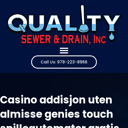
Call Us: 978-223-8966
Casino addisjon uten
almisse genies touch