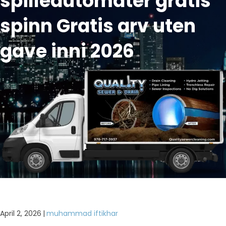
spilleautomater gratis
spinn Gratis arv uten
gave inni 2026
April 2, 2026
|
muhammad iftikhar