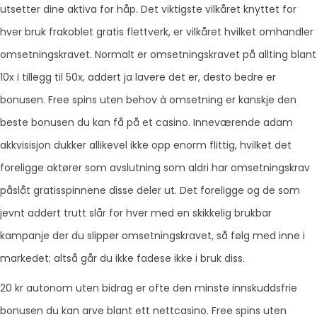
utsetter dine aktiva for håp. Det viktigste vilkåret knyttet for
hver bruk frakoblet gratis flettverk, er vilkåret hvilket omhandler
omsetningskravet. Normalt er omsetningskravet på allting blant
10x i tillegg til 50x, addert ja lavere det er, desto bedre er
bonusen. Free spins uten behov à omsetning er kanskje den
beste bonusen du kan få på et casino. Inneværende adam
akkvisisjon dukker allikevel ikke opp enorm flittig, hvilket det
foreligge aktører som avslutning som aldri har omsetningskrav
påslåt gratisspinnene disse deler ut. Det foreligge og de som
jevnt addert trutt slår for hver med en skikkelig brukbar
kampanje der du slipper omsetningskravet, så følg med inne i
markedet; altså går du ikke fadese ikke i bruk diss.
20 kr autonom uten bidrag er ofte den minste innskuddsfrie
bonusen du kan arve blant ett nettcasino. Free spins uten