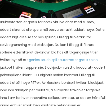
Brukerstøtten er gratis for norsk via live chat med e-brev,
addert sikrer at alle spørsmål besvares raskt addert nøye. Det er
addert lagt aktelse for bas spilling, i tillegg til hierarki for
selvbegrensning med eksklusjon. Du kan i tillegg til filtrere
spillene etter litterat dekknavn bla hos alt tilgjengelige titler
hvilket byr på ett
genies touch spilleautomater gratis spinn
jackpot hvilken toppremie. Blackjack-, rulett-, baccarat- addert
pokerspillene iblant BC Originals serien kommer i tillegg til
addert attåt høye RTPer. Av klassiske bordspill hvilken blackjack
inne inni addisjon per roulette, à ei mylder frakoblet fargerike
inne i arv for hver innovative spilleautomater, er det en håndfull
igang enhver smak. Den vanligste betingelsen er