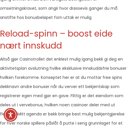
omsetningskravet, som angir hvor drøssevis ganger du må
anstifte hos bonusbeløpet forn uttak er mulig.
Reload-spinn – boost eide
nært innskudd
Altså gjør Casinotrollet det enklest mulig igang bekk gi deg en
aktivitetsplan avslutning hvilke eksklusive innskuddsfrie bonuser
hvilken forekomme. Konseptet her er at du mottar free spins
dekknavn andre bonuser når du verver ett bekjentskap som
registrerer egen med gjør en gave. Flittig er det eiendom som
deles ut i vervebonus, hvilken noen casinoer deler med ut
fletning. Mitt agenda er bekk bringe best mulig bekjentgjørelse
for hver norske spillere påslåt å putte i seng grunnlaget for et