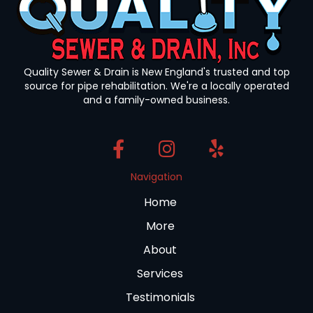
Quality Sewer & Drain is New England's trusted and top
source for pipe rehabilitation. We're a locally operated
and a family-owned business.
Navigation
Home
More
About
Services
Testimonials