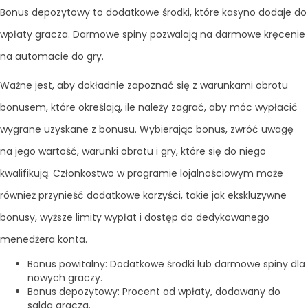
Bonus depozytowy to dodatkowe środki, które kasyno dodaje do
wpłaty gracza. Darmowe spiny pozwalają na darmowe kręcenie
na automacie do gry.
Ważne jest, aby dokładnie zapoznać się z warunkami obrotu
bonusem, które określają, ile należy zagrać, aby móc wypłacić
wygrane uzyskane z bonusu. Wybierając bonus, zwróć uwagę
na jego wartość, warunki obrotu i gry, które się do niego
kwalifikują. Członkostwo w programie lojalnościowym może
również przynieść dodatkowe korzyści, takie jak ekskluzywne
bonusy, wyższe limity wypłat i dostęp do dedykowanego
menedżera konta.
Bonus powitalny: Dodatkowe środki lub darmowe spiny dla
nowych graczy.
Bonus depozytowy: Procent od wpłaty, dodawany do
salda gracza.