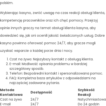
polskim.
Wybierając kasyno, zwróć uwagę na czas reakcji obsługi klienta,
kompetencję pracowników oraz ich chęć pomocy. Przejrzyj
opinie innych graczy na temat obsługi klienta kasyna, aby
dowiedzieć się, jak oni ocenili jakość świadczonych usług. Dobre
kasyno powinno oferować pomoc 24/7, aby gracze mogli
uzyskać wsparcie o każdej porze dnia i nocy.
Czat na żywo: Najszybszy kontakt z obsługą klienta.
E-mail: Możliwość opisania problemu w bardziej
szczegółowy sposób.
Telefon: Bezpośredni kontakt i spersonalizowana pomoc.
FAQ: Kompletna baza artykułów z odpowiedziami na
najczęściej zadawane pytania.
Metoda
Szybkość
Dostępność
Kontaktowa
Reakcji
Czat na żywo
24/7
Natychmiastowa
E-mail
24/7
Do 24 godzin