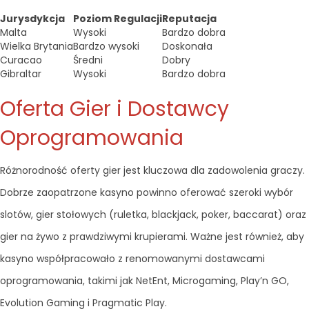
Jurysdykcja
Poziom Regulacji
Reputacja
Malta
Wysoki
Bardzo dobra
Wielka Brytania
Bardzo wysoki
Doskonała
Curacao
Średni
Dobry
Gibraltar
Wysoki
Bardzo dobra
Oferta Gier i Dostawcy
Oprogramowania
Różnorodność oferty gier jest kluczowa dla zadowolenia graczy.
Dobrze zaopatrzone kasyno powinno oferować szeroki wybór
slotów, gier stołowych (ruletka, blackjack, poker, baccarat) oraz
gier na żywo z prawdziwymi krupierami. Ważne jest również, aby
kasyno współpracowało z renomowanymi dostawcami
oprogramowania, takimi jak NetEnt, Microgaming, Play’n GO,
Evolution Gaming i Pragmatic Play.