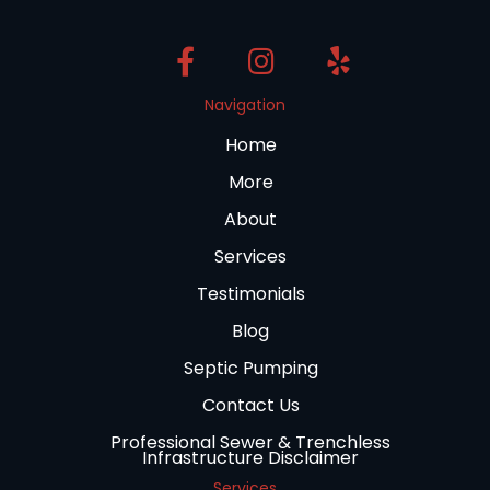
Navigation
Home
More
About
Services
Testimonials
Blog
Septic Pumping
Contact Us
Professional Sewer & Trenchless
Infrastructure Disclaimer
Services