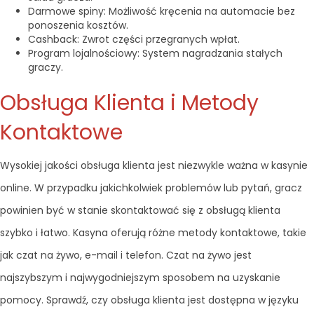
Darmowe spiny: Możliwość kręcenia na automacie bez
ponoszenia kosztów.
Cashback: Zwrot części przegranych wpłat.
Program lojalnościowy: System nagradzania stałych
graczy.
Obsługa Klienta i Metody
Kontaktowe
Wysokiej jakości obsługa klienta jest niezwykle ważna w kasynie
online. W przypadku jakichkolwiek problemów lub pytań, gracz
powinien być w stanie skontaktować się z obsługą klienta
szybko i łatwo. Kasyna oferują różne metody kontaktowe, takie
jak czat na żywo, e-mail i telefon. Czat na żywo jest
najszybszym i najwygodniejszym sposobem na uzyskanie
pomocy. Sprawdź, czy obsługa klienta jest dostępna w języku