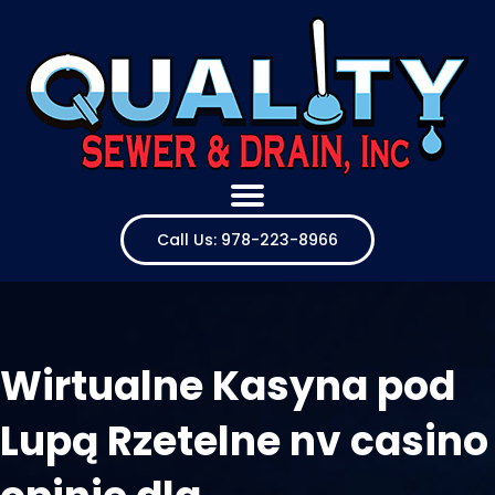
Call Us: 978-223-8966
Wirtualne Kasyna pod
Lupą Rzetelne nv casino