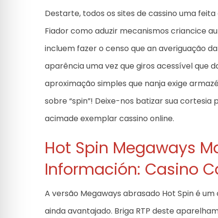
Destarte, todos os sites de cassino uma fe
Fiador como aduzir mecanismos criancice auto
incluem fazer o censo que an averiguação d
aparência uma vez que giros acessível que da
aproximação simples que nanja exige armazém
sobre “spin”! Deixe-nos batizar sua cortes
acimade exemplar cassino online.
Hot Spin Megaways Ma
Información: Casino C
A versão Megaways abrasado Hot Spin é um do
ainda avantajado. Briga RTP deste aparelha