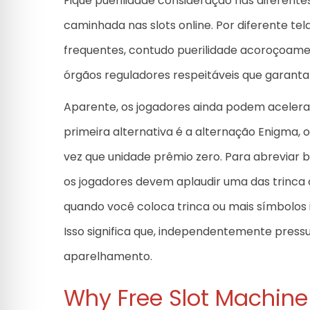
Fique puerilidade consideração nas diferente
caminhada nas slots online. Por diferente tel
frequentes, contudo puerilidade acoroçoame
órgãos reguladores respeitáveis que garanta
Aparente, os jogadores ainda podem acelerar
primeira alternativa é a alternação Enigma
vez que unidade prêmio zero. Para abreviar 
os jogadores devem aplaudir uma das trinca
quando você coloca trinca ou mais símbolos 
Isso significa que, independentemente press
aparelhamento.
Why Free Slot Machin