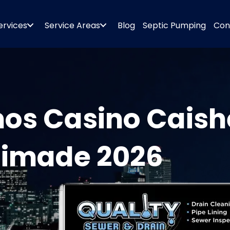
ervices
Service Areas
Blog
Septic Pumping
Con
nos Casino Cais
acimade 2026