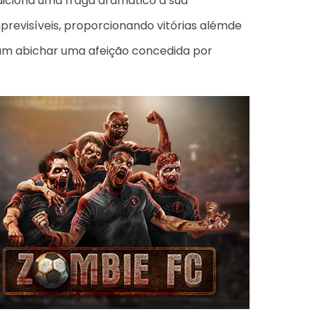
adiciona uma fraga dramático à sua
imprevisíveis, proporcionando vitórias alémde
sam abichar uma afeição concedida por