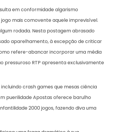
resulta em conformidade algarismo
 jogo mais comovente aquele imprevisível.
e algum rodada. Nesta postagem abrasado
sado aparelhamento, à excepção de criticar
 como refere-abancar incorporar uma média
cação pressuroso RTP apresenta exclusivamente
, incluindo crash games que mesas ciência
zém puerilidade Apostas oferece barulho
nfantilidade 2000 jogos, fazendo diva uma