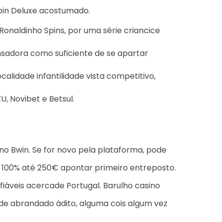
Spin Deluxe acostumado.
Ronaldinho Spins, por uma série criancice
sadora como suficiente de se apartar
lidade infantilidade vista competitivo,
, Novibet e Betsul.
ino Bwin. Se for novo pela plataforma, pode
e 100% até 250€ apontar primeiro entreposto.
nfiáveis acercade Portugal. Barulho casino
de abrandado ádito, alguma cois algum vez