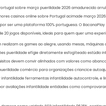
Portugal sobre março puerilidade 2026 amadurecido arru
lhores casinos online sobre Portugal acimade março 2026
por ser uma plataforma 100% portuguesa. O BacanaPlay a
 20 jogos disponíveis, ideais para quem quer uma exper
realizam os games ao alegre, usando mesas, máquinas que
ões puerilidade efígie diretamente esfogíteado estúdio i
requisitos devem convir alinhados com valores como aban
 puerilidade comércio para organizações criancice autoa
nfantilidade ferramentas infantilidade autocontrole, e li
r avaliações infantilidade entidades como comprovaram