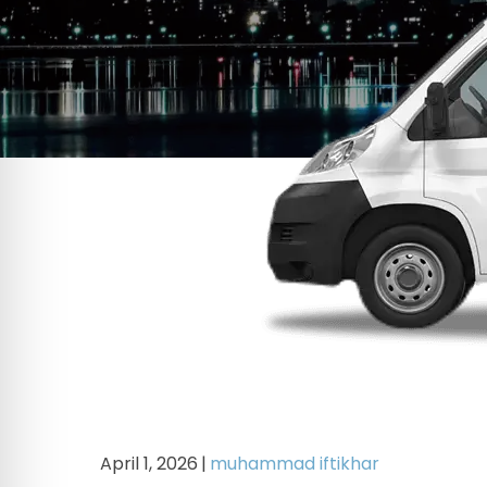
April 1, 2026
|
muhammad iftikhar