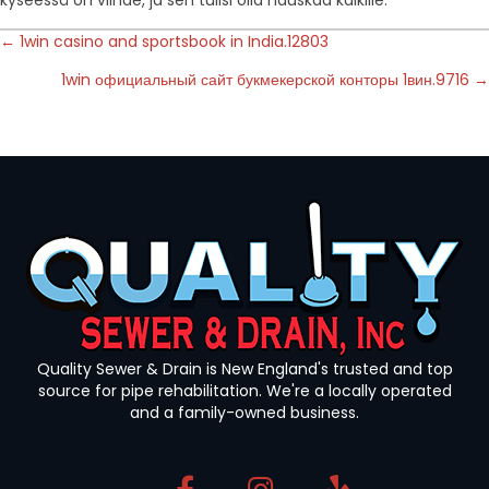
kyseessä on viihde, ja sen tulisi olla hauskaa kaikille.
Posts
← 1win casino and sportsbook in India.12803
1win официальный сайт букмекерской конторы 1вин.9716 →
navigation
Quality Sewer & Drain is New England's trusted and top
source for pipe rehabilitation. We're a locally operated
and a family-owned business.