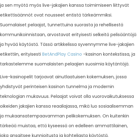
ja sen myötä myös live-jakajien kanssa toimimiseen liittyvät
etikettisäännöt ovat nousseet entistä tärkeämmiksi.
Suomalaiset pelaajat, tunnettuina suorasta ja rehellisestä
kommunikoinnistaan, arvostavat erityisesti selkeitä pelisääntöjä
ja hyvää käytöstä. Tässä artikkelissa syvennymme live-jakajien
etikettiin, erityisesti
BetAndPlay Casino
-kasinon kontekstissa, ja
tarkastelemme suomalaisten pelaajien suosimia käytäntöjä.
Live-kasinopelit tarjoavat ainutlaatuisen kokemuksen, jossa
yhdistyvät perinteisen kasinon tunnelma ja modernin
teknologian mukavuus. Pelaajat voivat olla vuorovaikutuksessa
oikeiden jakajien kanssa reaaliajassa, mikä luo sosiaalisemman
ja mukaansatempaavamman pelikokemuksen. On kuitenkin
tärkeää muistaa, että kyseessä on edelleen ammattilainen,
joka ansaitsee kunnioitusta ja kohteliasta käytöstä.