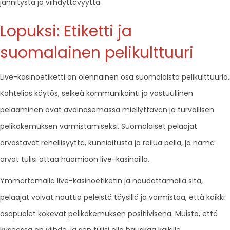
jännitystä ja viihdyttävyyttä.
Lopuksi: Etiketti ja
suomalainen pelikulttuuri
Live-kasinoetiketti on olennainen osa suomalaista pelikulttuuria.
Kohtelias käytös, selkeä kommunikointi ja vastuullinen
pelaaminen ovat avainasemassa miellyttävän ja turvallisen
pelikokemuksen varmistamiseksi. Suomalaiset pelaajat
arvostavat rehellisyyttä, kunnioitusta ja reilua peliä, ja nämä
arvot tulisi ottaa huomioon live-kasinoilla.
Ymmärtämällä live-kasinoetiketin ja noudattamalla sitä,
pelaajat voivat nauttia peleistä täysillä ja varmistaa, että kaikki
osapuolet kokevat pelikokemuksen positiivisena. Muista, että