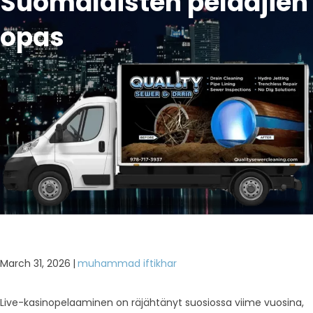
Suomalaisten pelaajien
opas
March 31, 2026
|
muhammad iftikhar
Live-kasinopelaaminen on räjähtänyt suosiossa viime vuosina,