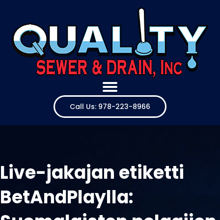
Call Us: 978-223-8966
Live-jakajan etiketti
BetAndPlaylla: