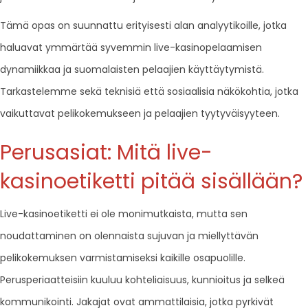
Tämä opas on suunnattu erityisesti alan analyytikoille, jotka
haluavat ymmärtää syvemmin live-kasinopelaamisen
dynamiikkaa ja suomalaisten pelaajien käyttäytymistä.
Tarkastelemme sekä teknisiä että sosiaalisia näkökohtia, jotka
vaikuttavat pelikokemukseen ja pelaajien tyytyväisyyteen.
Perusasiat: Mitä live-
kasinoetiketti pitää sisällään?
Live-kasinoetiketti ei ole monimutkaista, mutta sen
noudattaminen on olennaista sujuvan ja miellyttävän
pelikokemuksen varmistamiseksi kaikille osapuolille.
Perusperiaatteisiin kuuluu kohteliaisuus, kunnioitus ja selkeä
kommunikointi. Jakajat ovat ammattilaisia, jotka pyrkivät