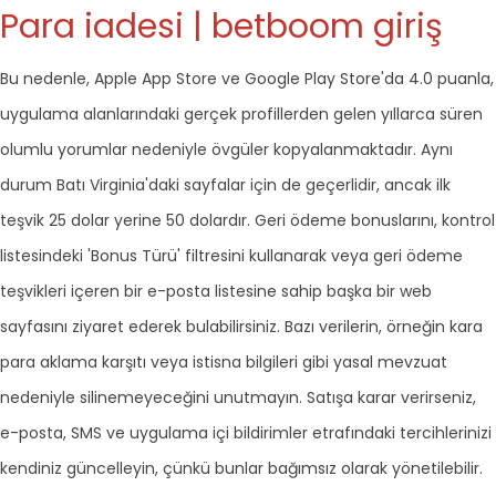
Para iadesi | betboom giriş
Bu nedenle, Apple App Store ve Google Play Store'da 4.0 puanla,
uygulama alanlarındaki gerçek profillerden gelen yıllarca süren
olumlu yorumlar nedeniyle övgüler kopyalanmaktadır. Aynı
durum Batı Virginia'daki sayfalar için de geçerlidir, ancak ilk
teşvik 25 dolar yerine 50 dolardır. Geri ödeme bonuslarını, kontrol
listesindeki 'Bonus Türü' filtresini kullanarak veya geri ödeme
teşvikleri içeren bir e-posta listesine sahip başka bir web
sayfasını ziyaret ederek bulabilirsiniz. Bazı verilerin, örneğin kara
para aklama karşıtı veya istisna bilgileri gibi yasal mevzuat
nedeniyle silinemeyeceğini unutmayın. Satışa karar verirseniz,
e-posta, SMS ve uygulama içi bildirimler etrafındaki tercihlerinizi
kendiniz güncelleyin, çünkü bunlar bağımsız olarak yönetilebilir.