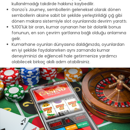
kullanılmadığı takdirde hakkınız kaybedilir.
Gonzo's Journey, sembollerin geleneksel olarak dönen
sembollerin aksine sabit bir şekilde yerleştirildiği çığ gibi
dönen makara sistemiyle slot oyunlarında devrim yarattı.
%100'lük bir oran, kumar oynanan her bir dolarlık bonus
fonunun, en son çevrim şartlarına bağlı olduğu anlamına
gelir.
Kumarhane oyunları dünyasına daldığınızda, oyunlardan
en iyi şekilde faydalanırken aynı zamanda kumar
deneyiminizi de eğlenceli hale getirmenize yardımcı
olabilecek birkaç akıllı adım atabilirsiniz.