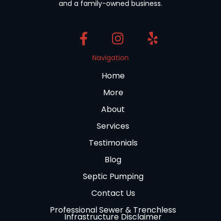
and a family-owned business.
Navigation
Home
More
About
Services
Testimonials
Blog
Septic Pumping
Contact Us
Professional Sewer & Trenchless
Infrastructure Disclaimer