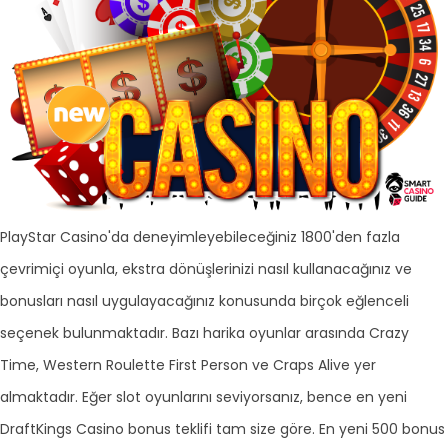
PlayStar Casino'da deneyimleyebileceğiniz 1800'den fazla
çevrimiçi oyunla, ekstra dönüşlerinizi nasıl kullanacağınız ve
bonusları nasıl uygulayacağınız konusunda birçok eğlenceli
seçenek bulunmaktadır. Bazı harika oyunlar arasında Crazy
Time, Western Roulette First Person ve Craps Alive yer
almaktadır. Eğer slot oyunlarını seviyorsanız, bence en yeni
DraftKings Casino bonus teklifi tam size göre. En yeni 500 bonus