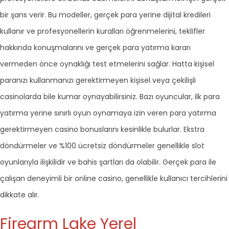
bir şans verir. Bu modeller, gerçek para yerine dijital kredileri
kullanır ve profesyonellerin kuralları öğrenmelerini, teklifler
hakkında konuşmalarını ve gerçek para yatırma kararı
vermeden önce oynaklığı test etmelerini sağlar. Hatta kişisel
paranızı kullanmanızı gerektirmeyen kişisel veya çekilişli
casinolarda bile kumar oynayabilirsiniz. Bazı oyuncular, ilk para
yatırma yerine sınırlı oyun oynamaya izin veren para yatırma
gerektirmeyen casino bonuslarını kesinlikle bulurlar. Ekstra
döndürmeler ve %100 ücretsiz döndürmeler genellikle slot
oyunlarıyla ilişkilidir ve bahis şartları da olabilir. Gerçek para ile
çalışan deneyimli bir online casino, genellikle kullanıcı tercihlerini
dikkate alır.
Firearm Lake Yerel