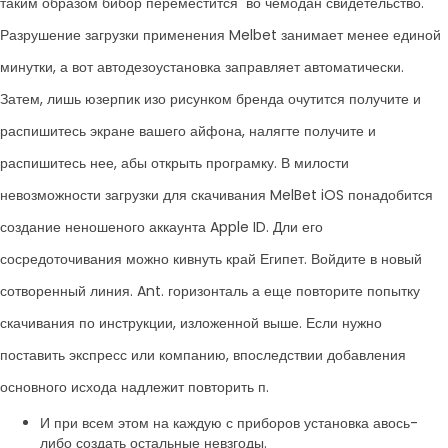
таким образом бибор переместится во чемодан свидетельство.
Разрушение загрузки применения Melbet занимает менее единой
минутки, а вот автодезоустановка заправляет автоматически.
Затем, лишь юзерпик изо рисунком бренда очутится получите и
распишитесь экране вашего айфона, налягте получите и
распишитесь нее, абы открыть програмку. В милости
невозможности загрузки для скачивания MelBet iOS понадобится
создание неношеного аккаунта Apple ID. Дли его
сосредоточивания можно кивнуть край Египет. Войдите в новый
сотворенный линия. Ant. горизонталь а еще повторите попытку
скачивания по инструкции, изложенной выше. Если нужно
поставить экспресс или компанию, впоследствии добавления
основного исхода надлежит повторить п.
И при всем этом на каждую с приборов установка авось-
либо создать остальные невзгоды.