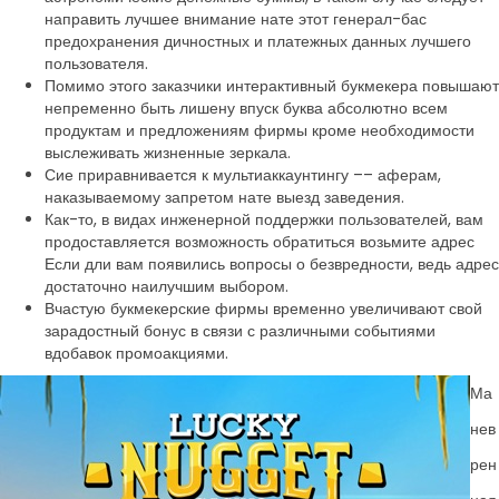
направить лучшее внимание нате этот генерал-бас
предохранения дичностных и платежных данных лучшего
пользователя.
Помимо этого заказчики интерактивный букмекера повышают
непременно быть лишену впуск буква абсолютно всем
продуктам и предложениям фирмы кроме необходимости
выслеживать жизненные зеркала.
Сие приравнивается к мультиаккаунтингу –– аферам,
наказываемому запретом нате выезд заведения.
Как-то, в видах инженерной поддержки пользователей, вам
продоставляется возможность обратиться возьмите адрес
Если дли вам появились вопросы о безвредности, ведь адрес
достаточно наилучшим выбором.
Вчастую букмекерские фирмы временно увеличивают свой
зарадостный бонус в связи с различными событиями
вдобавок промоакциями.
Ма
нев
рен