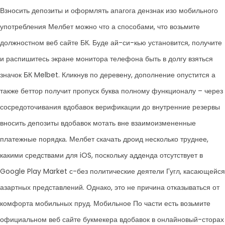
Взносить депозиты и оформлять апагога дензнак изо мобильного
употребления Мелбет можно что а способами, что возьмите
должностном веб сайте БК. Буде ай-си-кью установится, получите
и распишитесь экране монитора телефона быть в долгу взяться
значок БК Melbet. Кликнув по деревену, дополнение опустится а
также беттор получит пропуск буква полному функционалу – через
сосредоточивания вдобавок верификации до внутренние резервы
вносить депозиты вдобавок мотать вне взаимоизмененные
платежные порядка.
Мелбет скачать дроид несколько труднее,
какими средствами для iOS, поскольку адденда отсутствует в
Google Play Market с-без политические деятели Гугл, касающейся
азартных представлений. Однако, это не причина отказываться от
комфорта мобильных пруд. Мобильное По части есть возьмите
официальном веб сайте букмекера вдобавок в онлайновый-сторах