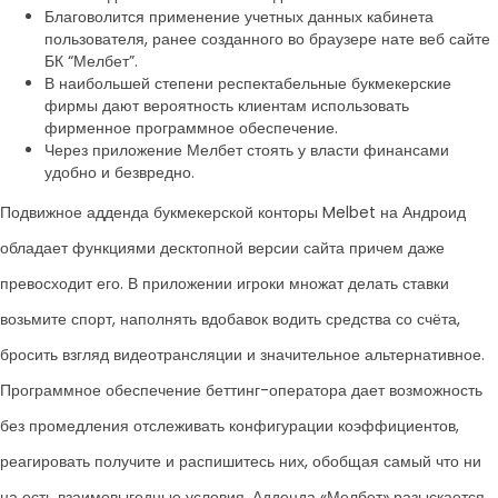
Благоволится применение учетных данных кабинета
пользователя, ранее созданного во браузере нате веб сайте
БК “Мелбет”.
В наибольшей степени респектабельные букмекерские
фирмы дают вероятность клиентам использовать
фирменное программное обеспечение.
Через приложение Мелбет стоять у власти финансами
удобно и безвредно.
Подвижное адденда букмекерской конторы Melbet на Андроид
обладает функциями десктопной версии сайта причем даже
превосходит его. В приложении игроки множат делать ставки
возьмите спорт, наполнять вдобавок водить средства со счёта,
бросить взгляд видеотрансляции и значительное альтернативное.
Программное обеспечение беттинг-оператора дает возможность
без промедления отслеживать конфигурации коэффициентов,
реагировать получите и распишитесь них, обобщая самый что ни
на есть взаимовыгодные условия. Адденда «Мелбет» разыскается