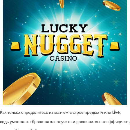
Как только определитесь из матчем в строе предматч или Live,
ведь умножаете браво жать получите и распишитесь коэффициент,