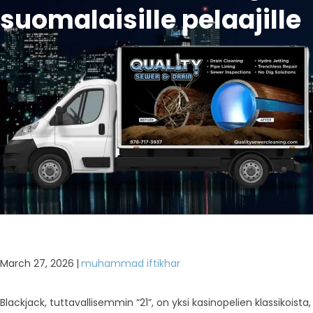
suomalaisille pelaajille
March 27, 2026
|
muhammad iftikhar
Blackjack, tuttavallisemmin “21”, on yksi kasinopelien klassikoista,