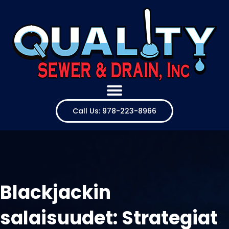
Call Us: 978-223-8966
Blackjackin
salaisuudet: Strategiat