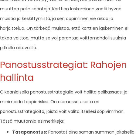
muuttaa pelin sääntöjä. Korttien laskeminen vaatii hyvää
muistia ja keskittymistä, ja sen oppiminen vie aikaa ja
harjoittelua. On tärkeää muistaa, että korttien laskeminen ei
takaa voittoa, mutta se voi parantaa voittomahdollisuuksia
pitkällä aikavälillä.
Panostusstrategiat: Rahojen
hallinta
Oikeanlaisella panostusstrategialla voit hallita pelikassaasi ja
minimoida tappioriskisi. On olemassa useita eri
panostusstrategioita, joista voit valita itsellesi sopivimman.
Tässä muutamia esimerkkejä:
Tasapanostus:
Panostat aina saman summan jokaisella