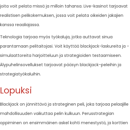
joita voit pelata missä ja milloin tahansa. Live-kasinot tarjoavat
realistisen pelikokemuksen, jossa voit pelata oikeiden jakajien
kanssa reaaliajassa.
Teknologia tarjoaa myös työkaluja, jotka auttavat sinua
parantamaan pelitaitojasi. Voit käyttää blackjack-laskureita ja -
simulaattoreita harjoitteluun ja strategioiden testaamiseen.
Älypuhelinsovellukset tarjoavat pääsyn blackjack-peleihin ja
strategiatyökaluihin.
Lopuksi
Blackjack on jännittävä ja strateginen peli, joka tarjoaa pelaajille
mahdollisuuden vaikuttaa pelin kulkuun. Perusstrategian
oppiminen on ensimmäinen askel kohti menestystä, ja korttien