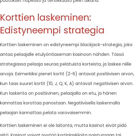
päätökset nopeasti ja tehokkaasti pelin aikana.
Korttien laskeminen:
Edistyneempi strategia
Korttien laskeminen on edistyneempi blackjack-strategia, joka
antaa pelaajalle etulyöntiaseman kasinoon nähden. Tässä
strategiassa pelaaja seuraa pelatuista korteista, ja laskee niille
arvoja. Esimerkiksi pienet kortit (2-6) antavat positiivisen arvon,
kun taas suuret kortit (10, J, Q, K, A) antavat negatiivisen arvon.
Kun laskenta on positiivinen, pelaajalla on etu, ja hänen
kannattaa korottaa panostaan. Negatiivisella laskennalla
pelaajan kannattaa pelata varovaisemmin.
Korttien laskeminen ei ole laitonta, mutta kasinot eivät pidä
siitä. Kasinot voivat pyytää kortinlaskijoita poistumaan tai