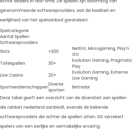
echte dealers in real-time. De spellen zijn afkomstig van
gerenommeerde softwareproviders, wat de kwaliteit en
eerlijkheid van het spelaanbod garandeert.
Spelcategorie
Aantal Spellen
Softwareproviders
NetEnt, Microgaming, Play’n
Slots
+200
GO
Evolution Gaming, Pragmatic
Tafelspellen
30+
Play
Evolution Gaming, Extreme
Live Casino
20+
Live Gaming
Diverse
Sportweddenschappen
Betradar
sporten
Deze tabel geeft een overzicht van de diversiteit aan spellen
die rainbet nederland aanbiedt, evenals de bekende
softwareproviders die achter de spellen zitten. Dit verzekert
spelers van een eerlijke en vermakelijke ervaring.