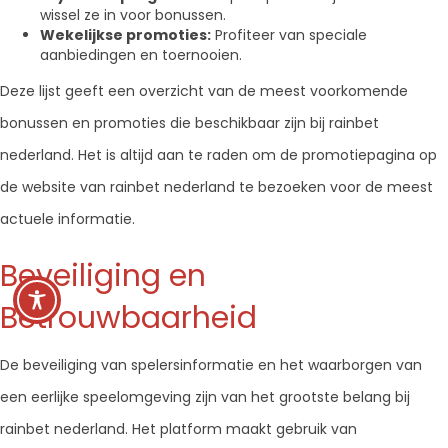
wissel ze in voor bonussen.
Wekelijkse promoties:
Profiteer van speciale
aanbiedingen en toernooien.
Deze lijst geeft een overzicht van de meest voorkomende
bonussen en promoties die beschikbaar zijn bij rainbet
nederland. Het is altijd aan te raden om de promotiepagina op
de website van rainbet nederland te bezoeken voor de meest
actuele informatie.
Beveiliging en
Betrouwbaarheid
De beveiliging van spelersinformatie en het waarborgen van
een eerlijke speelomgeving zijn van het grootste belang bij
rainbet nederland. Het platform maakt gebruik van