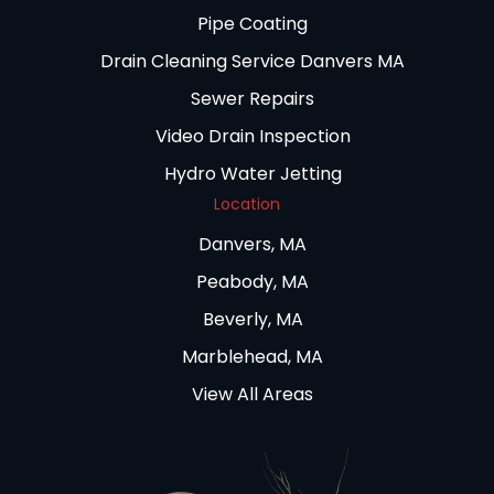
Pipe Coating
Drain Cleaning Service Danvers MA
Sewer Repairs
Video Drain Inspection
Hydro Water Jetting
Location
Danvers, MA
Peabody, MA
Beverly, MA
Marblehead, MA
View All Areas