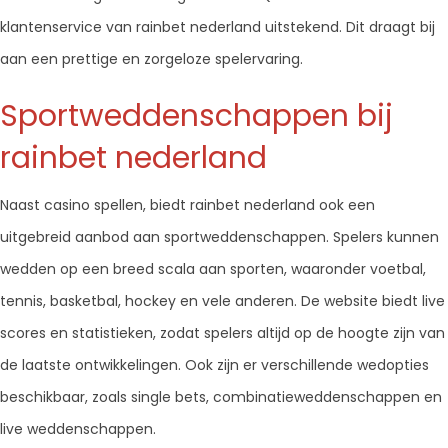
klantenservice van rainbet nederland uitstekend. Dit draagt bij
aan een prettige en zorgeloze spelervaring.
Sportweddenschappen bij
rainbet nederland
Naast casino spellen, biedt rainbet nederland ook een
uitgebreid aanbod aan sportweddenschappen. Spelers kunnen
wedden op een breed scala aan sporten, waaronder voetbal,
tennis, basketbal, hockey en vele anderen. De website biedt live
scores en statistieken, zodat spelers altijd op de hoogte zijn van
de laatste ontwikkelingen. Ook zijn er verschillende wedopties
beschikbaar, zoals single bets, combinatieweddenschappen en
live weddenschappen.