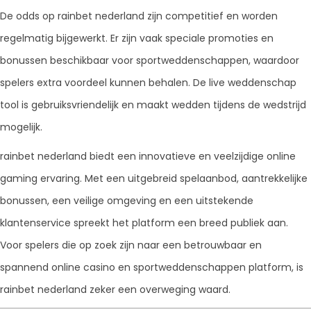
De odds op rainbet nederland zijn competitief en worden
regelmatig bijgewerkt. Er zijn vaak speciale promoties en
bonussen beschikbaar voor sportweddenschappen, waardoor
spelers extra voordeel kunnen behalen. De live weddenschap
tool is gebruiksvriendelijk en maakt wedden tijdens de wedstrijd
mogelijk.
rainbet nederland biedt een innovatieve en veelzijdige online
gaming ervaring. Met een uitgebreid spelaanbod, aantrekkelijke
bonussen, een veilige omgeving en een uitstekende
klantenservice spreekt het platform een breed publiek aan.
Voor spelers die op zoek zijn naar een betrouwbaar en
spannend online casino en sportweddenschappen platform, is
rainbet nederland zeker een overweging waard.