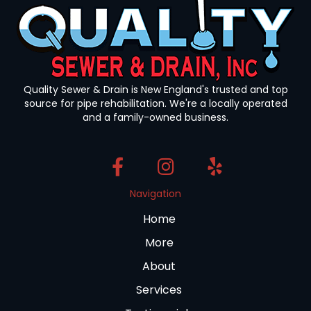
Quality Sewer & Drain is New England's trusted and top
source for pipe rehabilitation. We're a locally operated
and a family-owned business.
Navigation
Home
More
About
Services