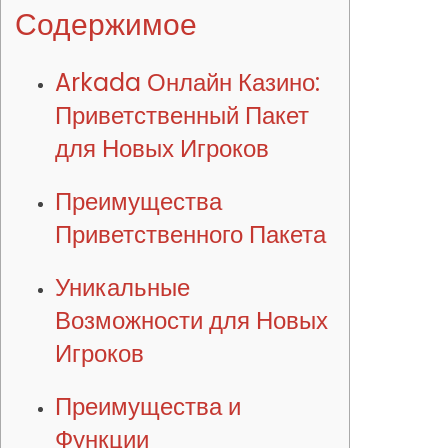
Содержимое
Arkada Онлайн Казино:
Приветственный Пакет
для Новых Игроков
Преимущества
Приветственного Пакета
Уникальные
Возможности для Новых
Игроков
Преимущества и
Функции