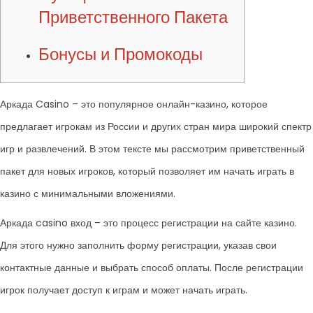
Приветственного Пакета
Бонусы и Промокоды
Аркада Casino – это популярное онлайн-казино, которое
предлагает игрокам из России и других стран мира широкий спектр
игр и развлечений. В этом тексте мы рассмотрим приветственный
пакет для новых игроков, который позволяет им начать играть в
казино с минимальными вложениями.
Аркада casino вход – это процесс регистрации на сайте казино.
Для этого нужно заполнить форму регистрации, указав свои
контактные данные и выбрать способ оплаты. После регистрации
игрок получает доступ к играм и может начать играть.