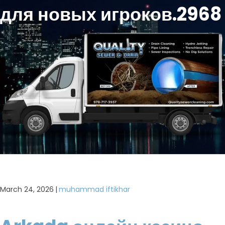
для новых игроков.2968
March 24, 2026
|
muhammad iftikhar