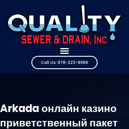
Call Us: 978-223-8966
Arkada онлайн казино
приветственный пакет