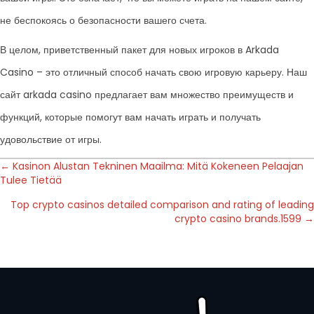
не беспокоясь о безопасности вашего счета.
В целом, приветственный пакет для новых игроков в Arkada
Casino – это отличный способ начать свою игровую карьеру. Наш
сайт arkada casino предлагает вам множество преимуществ и
функций, которые помогут вам начать играть и получать
удовольствие от игры.
Posts
← Kasinon Alustan Tekninen Maailma: Mitä Kokeneen Pelaajan
Tulee Tietää
navigation
Top crypto casinos detailed comparison and rating of leading
crypto casino brands.1599 →