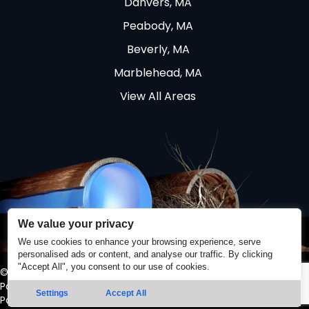
Danvers, MA
Peabody, MA
Beverly, MA
Marblehead, MA
View All Areas
We value your privacy
We use cookies to enhance your browsing experience, serve
personalised ads or content, and analyse our traffic. By clicking
"Accept All", you consent to our use of cookies.
© 2026 Quality Sewer & Drain. All Rights Reserved. |
Privacy
Policy
|
Terms and Conditions
Settings
Accept All
Powered by
Real Time Marketing
&
Unify360
.