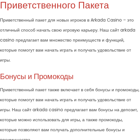
Приветственного Пакета
Приветственный пакет для новых игроков в Arkada Casino – это
отличный способ начать свою игровую карьеру. Наш сайт arkada
casino предлагает вам множество преимуществ и функций,
которые помогут вам начать играть и получать удовольствие от
игры.
Бонусы и Промокоды
Приветственный пакет также включает в себя бонусы и промокоды,
которые помогут вам начать играть и получать удовольствие от
игры. Наш сайт arkada casino предлагает вам бонусы на депозит,
которые можно использовать для игры, а также промокоды,
которые позволяют вам получать дополнительные бонусы и
преимущества.