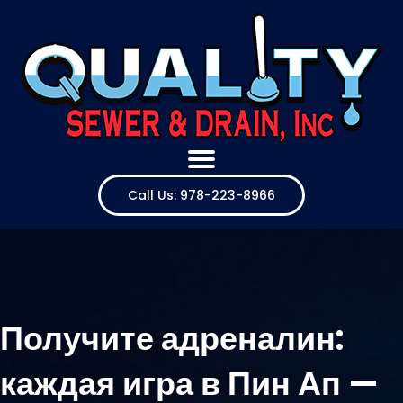
Call Us: 978-223-8966
Получите адреналин:
каждая игра в Пин Ап —