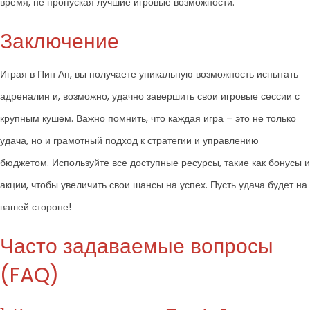
время, не пропуская лучшие игровые возможности.
Заключение
Играя в Пин Ап, вы получаете уникальную возможность испытать
адреналин и, возможно, удачно завершить свои игровые сессии с
крупным кушем. Важно помнить, что каждая игра – это не только
удача, но и грамотный подход к стратегии и управлению
бюджетом. Используйте все доступные ресурсы, такие как бонусы и
акции, чтобы увеличить свои шансы на успех. Пусть удача будет на
вашей стороне!
Часто задаваемые вопросы
(FAQ)