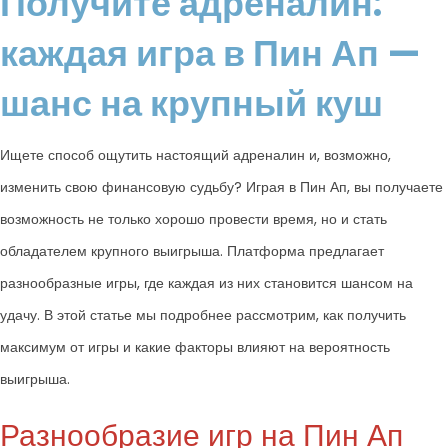
Получите адреналин:
каждая игра в Пин Ап —
шанс на крупный куш
Ищете способ ощутить настоящий адреналин и, возможно,
изменить свою финансовую судьбу? Играя в Пин Ап, вы получаете
возможность не только хорошо провести время, но и стать
обладателем крупного выигрыша. Платформа предлагает
разнообразные игры, где каждая из них становится шансом на
удачу. В этой статье мы подробнее рассмотрим, как получить
максимум от игры и какие факторы влияют на вероятность
выигрыша.
Разнообразие игр на Пин Ап