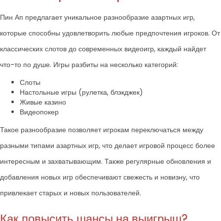
Пин Ап предлагает уникальное разнообразие азартных игр,
которые способны удовлетворить любые предпочтения игроков. От
классических слотов до современных видеоигр, каждый найдет
что-то по душе. Игры разбиты на несколько категорий:
Слоты
Настольные игры (рулетка, блэкджек)
Живые казино
Видеопокер
Такое разнообразие позволяет игрокам переключаться между
разными типами азартных игр, что делает игровой процесс более
интересным и захватывающим. Также регулярные обновления и
добавления новых игр обеспечивают свежесть и новизну, что
привлекает старых и новых пользователей.
Как повысить шансы на выигрыш?