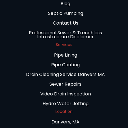
Blog
Septic Pumping
Contact Us
Professional Sewer & Trenchless
Infrastructure Disclaimer
Services
Pipe Lining
Pipe Coating
Drain Cleaning Service Danvers MA
Sewer Repairs
Video Drain Inspection
Hydro Water Jetting
Location
Danvers, MA