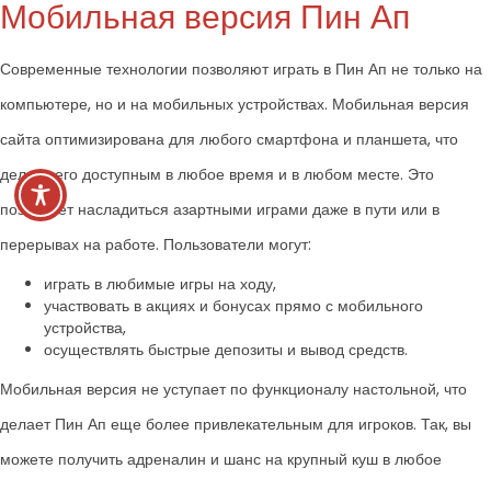
Мобильная версия Пин Ап
Современные технологии позволяют играть в Пин Ап не только на
компьютере, но и на мобильных устройствах. Мобильная версия
сайта оптимизирована для любого смартфона и планшета, что
делает его доступным в любое время и в любом месте. Это
позволяет насладиться азартными играми даже в пути или в
перерывах на работе. Пользователи могут:
играть в любимые игры на ходу,
участвовать в акциях и бонусах прямо с мобильного
устройства,
осуществлять быстрые депозиты и вывод средств.
Мобильная версия не уступает по функционалу настольной, что
делает Пин Ап еще более привлекательным для игроков. Так, вы
можете получить адреналин и шанс на крупный куш в любое