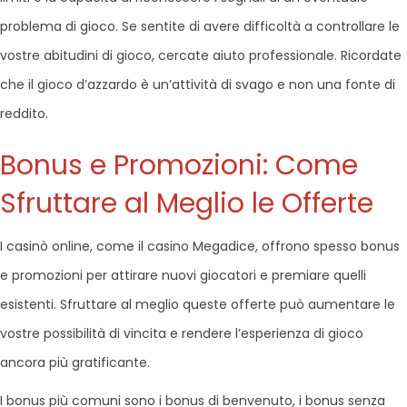
problema di gioco. Se sentite di avere difficoltà a controllare le
vostre abitudini di gioco, cercate aiuto professionale. Ricordate
che il gioco d’azzardo è un’attività di svago e non una fonte di
reddito.
Bonus e Promozioni: Come
Sfruttare al Meglio le Offerte
I casinò online, come il casino Megadice, offrono spesso bonus
e promozioni per attirare nuovi giocatori e premiare quelli
esistenti. Sfruttare al meglio queste offerte può aumentare le
vostre possibilità di vincita e rendere l’esperienza di gioco
ancora più gratificante.
I bonus più comuni sono i bonus di benvenuto, i bonus senza