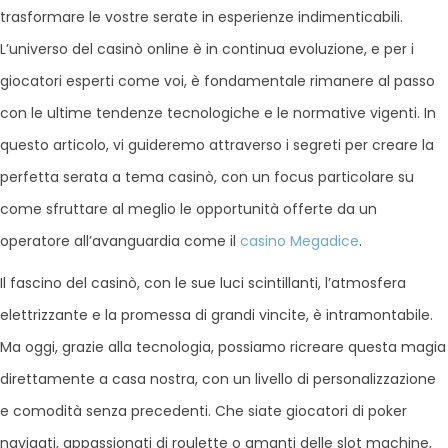
trasformare le vostre serate in esperienze indimenticabili.
L’universo del casinò online è in continua evoluzione, e per i
giocatori esperti come voi, è fondamentale rimanere al passo
con le ultime tendenze tecnologiche e le normative vigenti. In
questo articolo, vi guideremo attraverso i segreti per creare la
perfetta serata a tema casinò, con un focus particolare su
come sfruttare al meglio le opportunità offerte da un
operatore all’avanguardia come il
casino Megadice
.
Il fascino del casinò, con le sue luci scintillanti, l’atmosfera
elettrizzante e la promessa di grandi vincite, è intramontabile.
Ma oggi, grazie alla tecnologia, possiamo ricreare questa magia
direttamente a casa nostra, con un livello di personalizzazione
e comodità senza precedenti. Che siate giocatori di poker
navigati, appassionati di roulette o amanti delle slot machine,