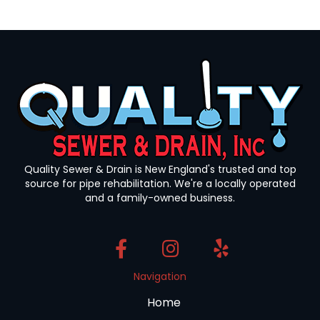
Quality Sewer & Drain is New England's trusted and top
source for pipe rehabilitation. We're a locally operated
and a family-owned business.
Navigation
Home