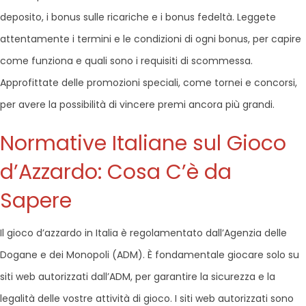
deposito, i bonus sulle ricariche e i bonus fedeltà. Leggete
attentamente i termini e le condizioni di ogni bonus, per capire
come funziona e quali sono i requisiti di scommessa.
Approfittate delle promozioni speciali, come tornei e concorsi,
per avere la possibilità di vincere premi ancora più grandi.
Normative Italiane sul Gioco
d’Azzardo: Cosa C’è da
Sapere
Il gioco d’azzardo in Italia è regolamentato dall’Agenzia delle
Dogane e dei Monopoli (ADM). È fondamentale giocare solo su
siti web autorizzati dall’ADM, per garantire la sicurezza e la
legalità delle vostre attività di gioco. I siti web autorizzati sono