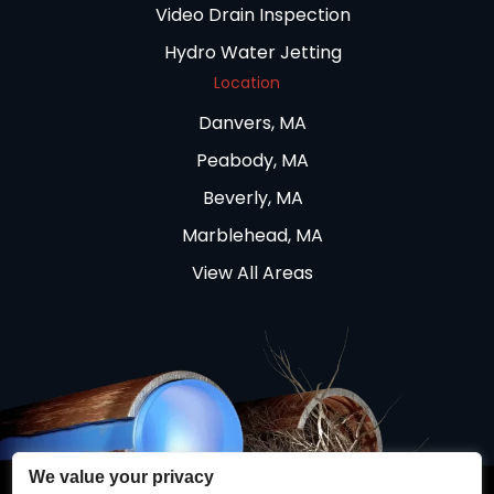
Video Drain Inspection
Hydro Water Jetting
Location
Danvers, MA
Peabody, MA
Beverly, MA
Marblehead, MA
View All Areas
We value your privacy