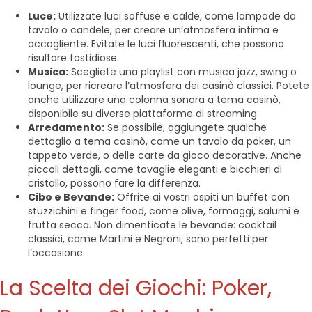
Luce:
Utilizzate luci soffuse e calde, come lampade da
tavolo o candele, per creare un’atmosfera intima e
accogliente. Evitate le luci fluorescenti, che possono
risultare fastidiose.
Musica:
Scegliete una playlist con musica jazz, swing o
lounge, per ricreare l’atmosfera dei casinò classici. Potete
anche utilizzare una colonna sonora a tema casinò,
disponibile su diverse piattaforme di streaming.
Arredamento:
Se possibile, aggiungete qualche
dettaglio a tema casinò, come un tavolo da poker, un
tappeto verde, o delle carte da gioco decorative. Anche
piccoli dettagli, come tovaglie eleganti e bicchieri di
cristallo, possono fare la differenza.
Cibo e Bevande:
Offrite ai vostri ospiti un buffet con
stuzzichini e finger food, come olive, formaggi, salumi e
frutta secca. Non dimenticate le bevande: cocktail
classici, come Martini e Negroni, sono perfetti per
l’occasione.
La Scelta dei Giochi: Poker,