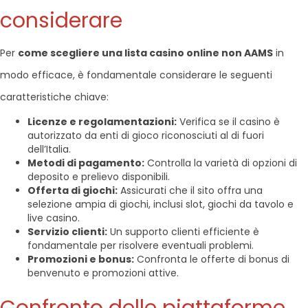
considerare
Per
come scegliere una lista casino online non AAMS
in
modo efficace, è fondamentale considerare le seguenti
caratteristiche chiave:
Licenze e regolamentazioni:
Verifica se il casino è
autorizzato da enti di gioco riconosciuti al di fuori
dell’Italia.
Metodi di pagamento:
Controlla la varietà di opzioni di
deposito e prelievo disponibili.
Offerta di giochi:
Assicurati che il sito offra una
selezione ampia di giochi, inclusi slot, giochi da tavolo e
live casino.
Servizio clienti:
Un supporto clienti efficiente è
fondamentale per risolvere eventuali problemi.
Promozioni e bonus:
Confronta le offerte di bonus di
benvenuto e promozioni attive.