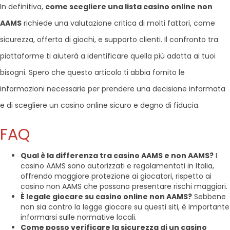
In definitiva,
come scegliere una lista casino online non
AAMS
richiede una valutazione critica di molti fattori, come
sicurezza, offerta di giochi, e supporto clienti. Il confronto tra
piattaforme ti aiuterà a identificare quella più adatta ai tuoi
bisogni. Spero che questo articolo ti abbia fornito le
informazioni necessarie per prendere una decisione informata
e di scegliere un casino online sicuro e degno di fiducia.
FAQ
Qual è la differenza tra casino AAMS e non AAMS?
I
casino AAMS sono autorizzati e regolamentati in Italia,
offrendo maggiore protezione ai giocatori, rispetto ai
casino non AAMS che possono presentare rischi maggiori.
È legale giocare su casino online non AAMS?
Sebbene
non sia contro la legge giocare su questi siti, è importante
informarsi sulle normative locali.
Come posso verificare la sicurezza di un casino