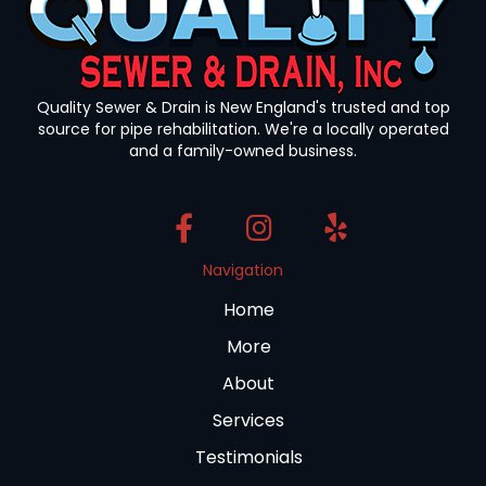
Quality Sewer & Drain is New England's trusted and top
source for pipe rehabilitation. We're a locally operated
and a family-owned business.
Navigation
Home
More
About
Services
Testimonials