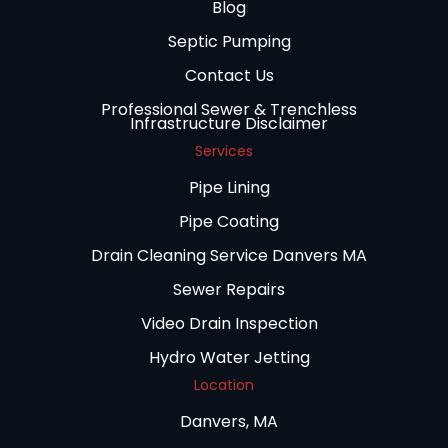
Blog
Septic Pumping
Contact Us
Professional Sewer & Trenchless
Infrastructure Disclaimer
Services
Pipe Lining
Pipe Coating
Drain Cleaning Service Danvers MA
Sewer Repairs
Video Drain Inspection
Hydro Water Jetting
Location
Danvers, MA