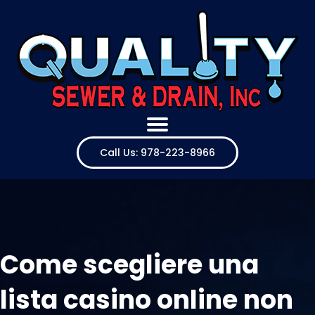
Call Us: 978-223-8966
Come scegliere una
lista casino online non