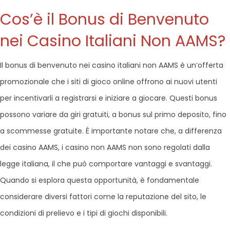
Cos’è il Bonus di Benvenuto
nei Casino Italiani Non AAMS?
Il bonus di benvenuto nei casino italiani non AAMS è un’offerta
promozionale che i siti di gioco online offrono ai nuovi utenti
per incentivarli a registrarsi e iniziare a giocare. Questi bonus
possono variare da giri gratuiti, a bonus sul primo deposito, fino
a scommesse gratuite. È importante notare che, a differenza
dei casino AAMS, i casino non AAMS non sono regolati dalla
legge italiana, il che può comportare vantaggi e svantaggi.
Quando si esplora questa opportunità, è fondamentale
considerare diversi fattori come la reputazione del sito, le
condizioni di prelievo e i tipi di giochi disponibili.