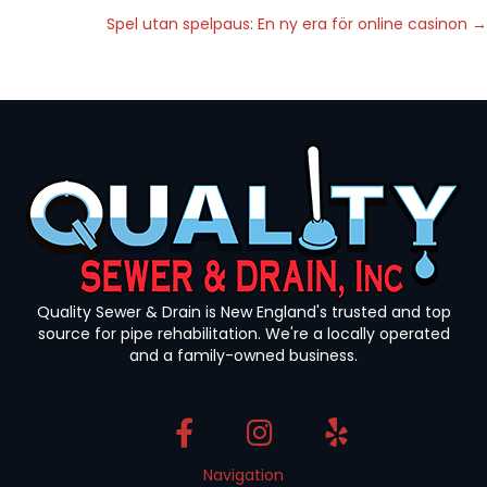
navigation
Spel utan spelpaus: En ny era för online casinon →
Quality Sewer & Drain is New England's trusted and top
source for pipe rehabilitation. We're a locally operated
and a family-owned business.
Navigation