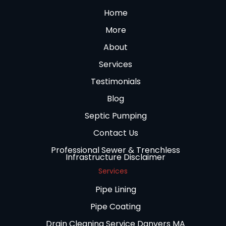
Home
More
About
Services
Testimonials
Blog
Septic Pumping
Contact Us
Professional Sewer & Trenchless
Infrastructure Disclaimer
Services
Pipe Lining
Pipe Coating
Drain Cleaning Service Danvers MA