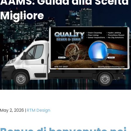
AAMS: Guida alla Scelta
Migliore
May 2, 2026
|
RTM Design