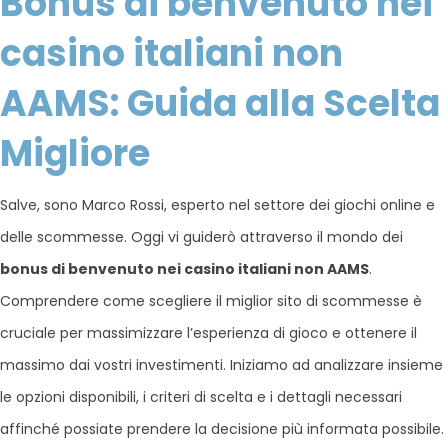
Bonus di benvenuto nei
casino italiani non
AAMS: Guida alla Scelta
Migliore
Salve, sono Marco Rossi, esperto nel settore dei giochi online e
delle scommesse. Oggi vi guiderò attraverso il mondo dei
bonus di benvenuto nei casino italiani non AAMS
.
Comprendere come scegliere il miglior sito di scommesse è
cruciale per massimizzare l’esperienza di gioco e ottenere il
massimo dai vostri investimenti. Iniziamo ad analizzare insieme
le opzioni disponibili, i criteri di scelta e i dettagli necessari
affinché possiate prendere la decisione più informata possibile.