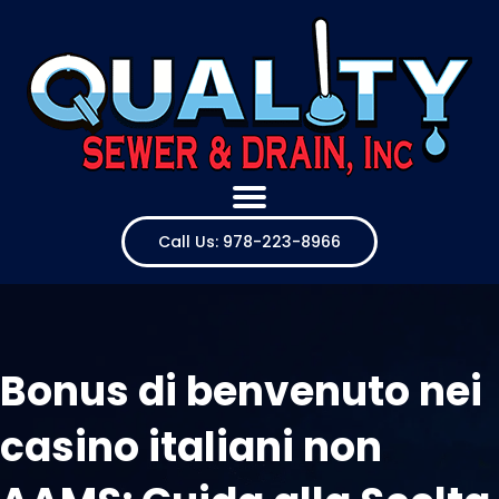
Call Us: 978-223-8966
Bonus di benvenuto nei
casino italiani non