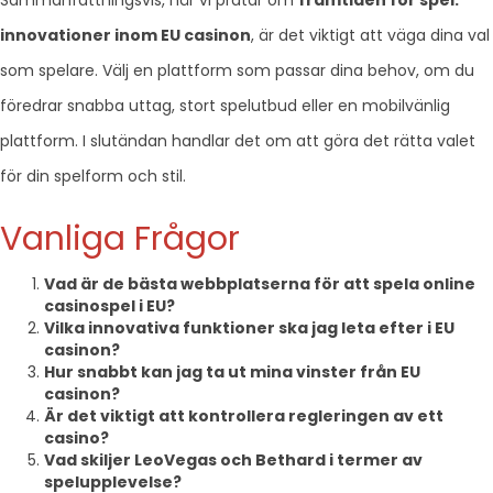
Sammanfattningsvis, när vi pratar om
framtiden för spel:
innovationer inom EU casinon
, är det viktigt att väga dina val
som spelare. Välj en plattform som passar dina behov, om du
föredrar snabba uttag, stort spelutbud eller en mobilvänlig
plattform. I slutändan handlar det om att göra det rätta valet
för din spelform och stil.
Vanliga Frågor
Vad är de bästa webbplatserna för att spela online
casinospel i EU?
Vilka innovativa funktioner ska jag leta efter i EU
casinon?
Hur snabbt kan jag ta ut mina vinster från EU
casinon?
Är det viktigt att kontrollera regleringen av ett
casino?
Vad skiljer LeoVegas och Bethard i termer av
spelupplevelse?