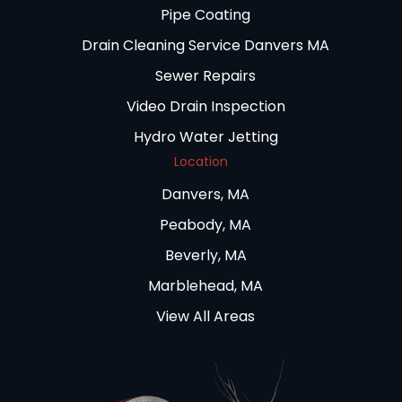
Pipe Coating
Drain Cleaning Service Danvers MA
Sewer Repairs
Video Drain Inspection
Hydro Water Jetting
Location
Danvers, MA
Peabody, MA
Beverly, MA
Marblehead, MA
View All Areas