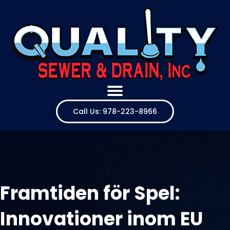
Call Us: 978-223-8966
Framtiden för Spel:
Innovationer inom EU