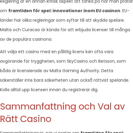
Reglering är en annan kritisk aspekt att tänka på när man pratar
om
framtiden för spel: innovationer inom EU casinon
. EU-
länder har olika regleringar som syftar till att skydda spelare.
Malta och Curacao är kända för att erbjuda licenser till många
av de populära casinona.
Att välja ett casino med en pålitlig licens kan ofta vara
avgörande för tryggheten, som SkyCasino och Betsson, som
båda är licensierade av Malta Gaming Authority. Detta
säkerställer inte bara säkerheten utan också rättvist spelande.
Kolla alltid upp licensen innan du registrerar dig.
Sammanfattning och Val av
Rätt Casino