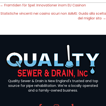
Posts
← Framtiden för Spel: Innovationer inom EU Casinon
Statistiche vincenti nei casino sicuri non AAMS: Guida alla scelta
navigation
del miglior sito →
Quality Sewer & Drain is New England's trusted and top
source for pipe rehabilitation. We're a locally operated
and a family-owned business.