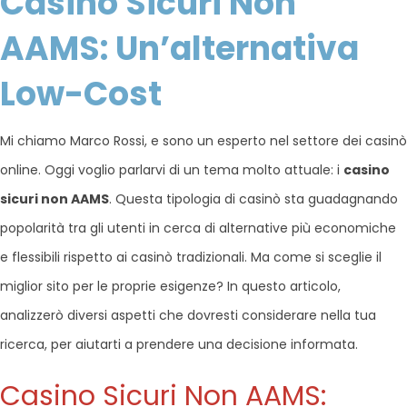
Casino Sicuri Non
AAMS: Un’alternativa
Low-Cost
Mi chiamo Marco Rossi, e sono un esperto nel settore dei casinò
online. Oggi voglio parlarvi di un tema molto attuale: i
casino
sicuri non AAMS
. Questa tipologia di casinò sta guadagnando
popolarità tra gli utenti in cerca di alternative più economiche
e flessibili rispetto ai casinò tradizionali. Ma come si sceglie il
miglior sito per le proprie esigenze? In questo articolo,
analizzerò diversi aspetti che dovresti considerare nella tua
ricerca, per aiutarti a prendere una decisione informata.
Casino Sicuri Non AAMS: