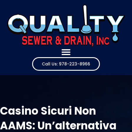
Call Us: 978-223-8966
Casino Sicuri Non
AAMS: Un’alternativa