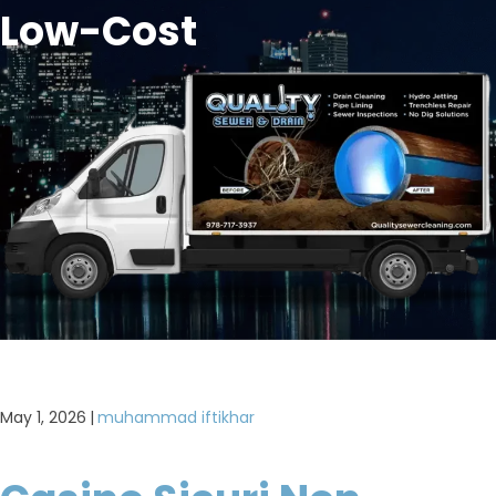
Low-Cost
May 1, 2026
|
muhammad iftikhar