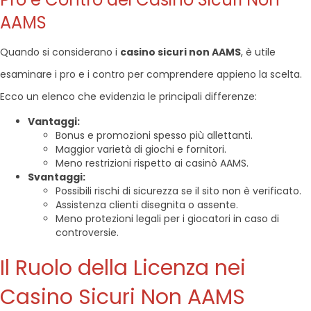
AAMS
Quando si considerano i
casino sicuri non AAMS
, è utile
esaminare i pro e i contro per comprendere appieno la scelta.
Ecco un elenco che evidenzia le principali differenze:
Vantaggi:
Bonus e promozioni spesso più allettanti.
Maggior varietà di giochi e fornitori.
Meno restrizioni rispetto ai casinò AAMS.
Svantaggi:
Possibili rischi di sicurezza se il sito non è verificato.
Assistenza clienti disegnita o assente.
Meno protezioni legali per i giocatori in caso di
controversie.
Il Ruolo della Licenza nei
Casino Sicuri Non AAMS