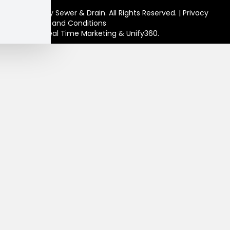
© 2026 Quality Sewer & Drain. All Rights Reserved. |
Privacy
Policy
|
Terms and Conditions
Powered by
Real Time Marketing
&
Unify360
.