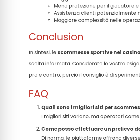
Meno protezione per il giocatore e r
Assistenza clienti potenzialmente 
Maggiore complessità nelle operazio
Conclusion
In sintesi, le
scommesse sportive nei casino
scelta informata. Considerate le vostre esigenz
pro e contro, perciò il consiglio è di speriment
FAQ
Quali sono i migliori siti per scomme
I migliori siti variano, ma operatori co
Come posso effettuare un prelievo d
Di norma, le piattaforme offrono diverse o