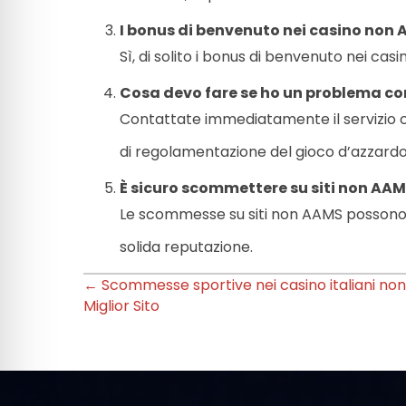
I bonus di benvenuto nei casino non 
Sì, di solito i bonus di benvenuto nei ca
Cosa devo fare se ho un problema c
Contattate immediatamente il servizio cl
di regolamentazione del gioco d’azzardo
È sicuro scommettere su siti non AA
Le scommesse su siti non AAMS possono c
solida reputazione.
Posts
← Scommesse sportive nei casino italiani non
Miglior Sito
navigation