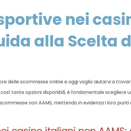
ortive nei casin
da alla Scelta d
ore delle scommesse online e oggi voglio aiutarvi a trovar
 così tante opzioni disponibili, è fondamentale scegliere un
i scommesse non AAMS, mettendo in evidenza i loro punti di
i casino italiani non AAMS: 