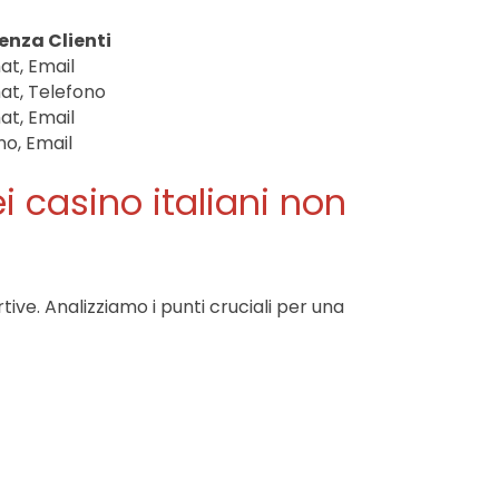
enza Clienti
at, Email
hat, Telefono
at, Email
no, Email
 casino italiani non
ve. Analizziamo i punti cruciali per una