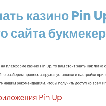
чать казино Pin U
о сайта букмекер
на платформе казино Pin Up, то вам стоит знать, как легко
бно разберем процесс загрузки, установки и настройки при
те нашим рекомендациям, чтобы получить доступ ко всем и
риложения Pin Up