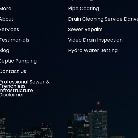
More
Pipe Coating
About
Drain Cleaning Service Danv
Services
Sewer Repairs
Testimonials
Video Drain Inspection
Blog
Hydro Water Jetting
Septic Pumping
Contact Us
Professional Sewer &
Trenchless
Infrastructure
Disclaimer