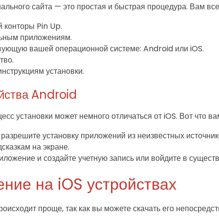
ального сайта — это простая и быстрая процедура. Вам вс
 конторы Pin Up.
льным приложениям.
вующую вашей операционной системе: Android или iOS.
тво.
инструкциям установки.
йства Android
есс установки может немного отличаться от iOS. Вот что ва
 разрешите установку приложений из неизвестных источник
сказкам на экране.
иложение и создайте учетную запись или войдите в сущест
ение на iOS устройствах
оисходит проще, так как вы можете скачать его непосредст