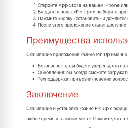
Откройте App Store на вашем iPhone или
Введите в поиск «Pin Up» и выберите при
Нажмите кнопку «Установить» и дождитесь
После этого приложение станет доступно 
Преимущества использ
Скачивание приложения казино Pin Up именно
Безопасность: вы будете уверены, что по
Обновления: вы всегда сможете загружа
Техподдержка: при возникновении вопрос
Заключение
Скачивание и установка казино Pin Up с офици
любое время и в любом месте. Помните, что т