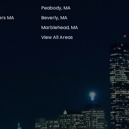
Peabody, MA
ers MA
Beverly, MA
Marblehead, MA
View All Areas