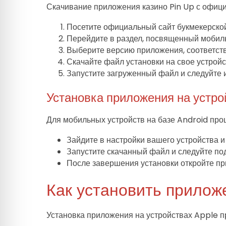
Скачивание приложения казино Pin Up с офици
Посетите официальный сайт букмекерской
Перейдите в раздел, посвященный моби
Выберите версию приложения, соответст
Скачайте файл установки на свое устройс
Запустите загруженный файл и следуйте 
Установка приложения на устро
Для мобильных устройств на базе Android проц
Зайдите в настройки вашего устройства и
Запустите скачанный файл и следуйте под
После завершения установки откройте пр
Как установить прилож
Установка приложения на устройствах Apple пр