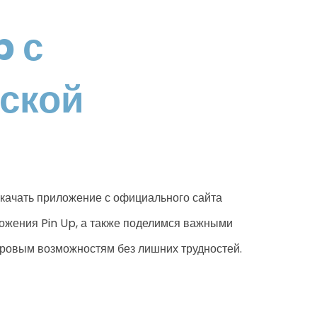
p с
ской
 скачать приложение с официального сайта
ложения Pin Up, а также поделимся важными
гровым возможностям без лишних трудностей.