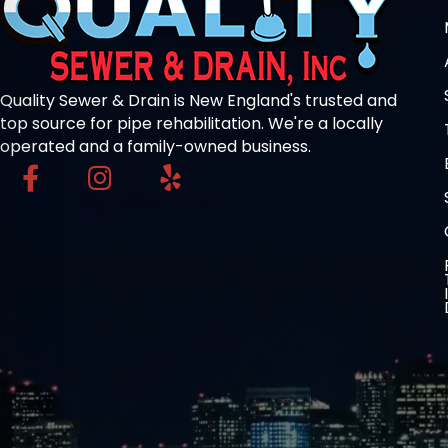
Quality Sewer & Drain is New England's trusted and
top source for pipe rehabilitation. We're a locally
operated and a family-owned business.