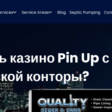
ervices
Service Areas
Blog
Septic Pumping
Con
ть казино Pin Up
ской конторы?