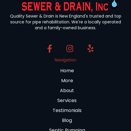
Quality Sewer & Drain is New England's trusted and top
source for pipe rehabilitation. We're a locally operated
and a family-owned business.
Navigation
Home
More
About
Services
Testimonials
Blog
Septic Pumping