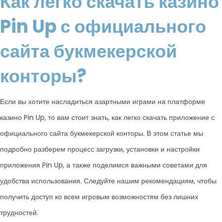
Как легко скачать казино
Pin Up с официального
сайта букмекерской
конторы?
Если вы хотите насладиться азартными играми на платформе
казино Pin Up, то вам стоит знать, как легко скачать приложение с
официального сайта букмекерской конторы. В этом статье мы
подробно разберем процесс загрузки, установки и настройки
приложения Pin Up, а также поделимся важными советами для
удобства использования. Следуйте нашим рекомендациям, чтобы
получить доступ ко всем игровым возможностям без лишних
трудностей.