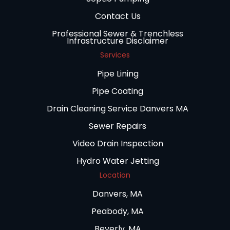
Contact Us
Professional Sewer & Trenchless
Infrastructure Disclaimer
Services
Pipe Lining
Pipe Coating
Drain Cleaning Service Danvers MA
Sewer Repairs
Video Drain Inspection
Hydro Water Jetting
Location
Danvers, MA
Peabody, MA
Beverly, MA