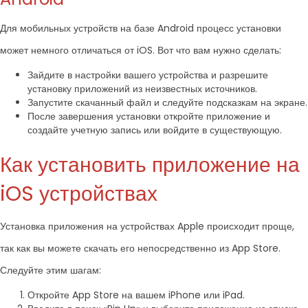
Для мобильных устройств на базе Android процесс установки
может немного отличаться от iOS. Вот что вам нужно сделать:
Зайдите в настройки вашего устройства и разрешите
установку приложений из неизвестных источников.
Запустите скачанный файл и следуйте подсказкам на экране.
После завершения установки откройте приложение и
создайте учетную запись или войдите в существующую.
Как установить приложение на
iOS устройствах
Установка приложения на устройствах Apple происходит проще,
так как вы можете скачать его непосредственно из App Store.
Следуйте этим шагам:
Откройте App Store на вашем iPhone или iPad.