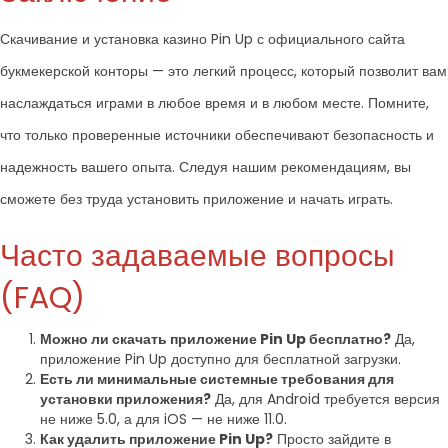
Скачивание и установка казино Pin Up с официального сайта
букмекерской конторы — это легкий процесс, который позволит вам
наслаждаться играми в любое время и в любом месте. Помните,
что только проверенные источники обеспечивают безопасность и
надежность вашего опыта. Следуя нашим рекомендациям, вы
сможете без труда установить приложение и начать играть.
Часто задаваемые вопросы
(FAQ)
Можно ли скачать приложение Pin Up бесплатно?
Да,
приложение Pin Up доступно для бесплатной загрузки.
Есть ли минимальные системные требования для
установки приложения?
Да, для Android требуется версия
не ниже 5.0, а для iOS — не ниже 11.0.
Как удалить приложение Pin Up?
Просто зайдите в