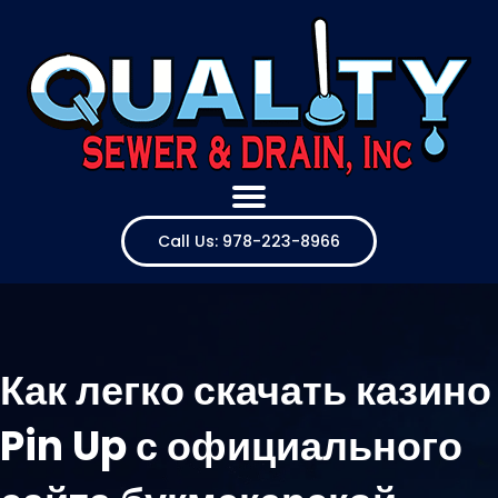
Call Us: 978-223-8966
Как легко скачать казино
Pin Up с официального